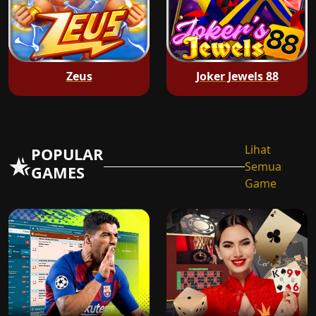
Zeus
Joker Jewels 88
Lihat
POPULAR
Semua
GAMES
Game