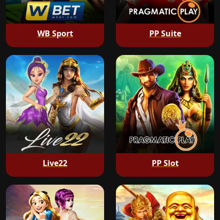
WB Sport
PP Suite
Live22
PP Slot