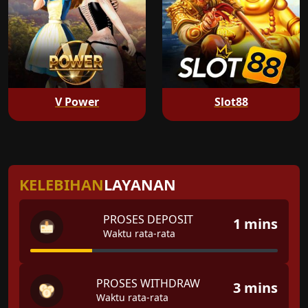
V Power
Slot88
KELEBIHAN
LAYANAN
PROSES DEPOSIT
1 mins
Waktu rata-rata
PROSES WITHDRAW
3 mins
Waktu rata-rata