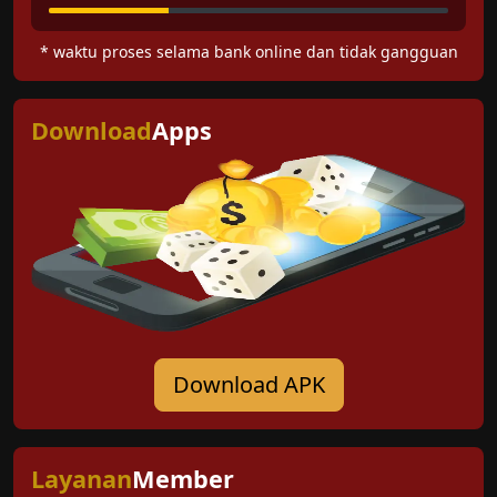
* waktu proses selama bank online dan tidak gangguan
Download
Apps
Download APK
Layanan
Member