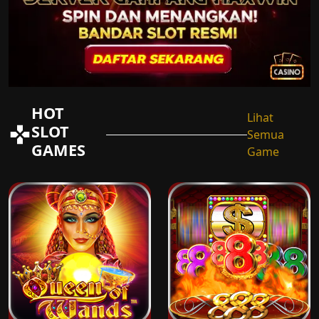
HOT
Lihat
SLOT
Semua
GAMES
Game