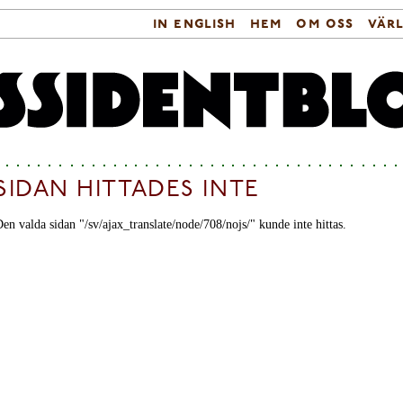
in english
hem
om oss
vär
Sökformulär
Huvudmeny
SIDAN HITTADES INTE
en valda sidan "/sv/ajax_translate/node/708/nojs/" kunde inte hittas.