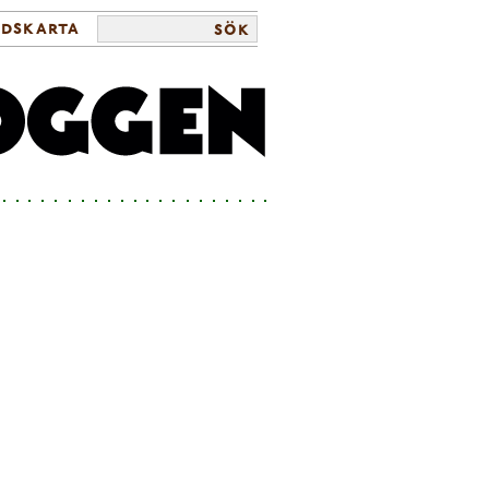
ldskarta
sök