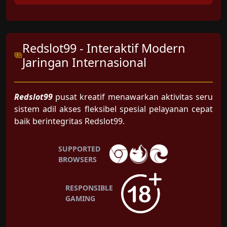
Redslot99 - Interaktif Modern
Jaringan Internasional
Redslot99
pusat kreatif menawarkan aktivitas seru
sistem adil akses fleksibel spesial pelayanan cepat
baik berintegritas Redslot99.
SUPPORTED
BROWSERS
RESPONSIBLE
GAMING