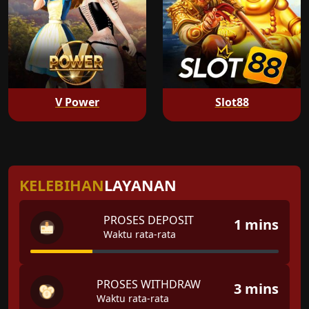
V Power
Slot88
KELEBIHAN
LAYANAN
PROSES DEPOSIT
1 mins
Waktu rata-rata
PROSES WITHDRAW
3 mins
Waktu rata-rata