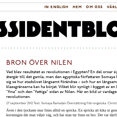
in english
hem
om oss
vär
Sökformulär
Huvudmeny
BRON ÖVER NILEN
Vad blev resultatet av revolutionen i Egypten? En del oroar sig 
återgår till det gamla, men den egyptiska författaren Somaya
sig se hur stadslivet långsamt förändras – och hur en långsam
klassgränserna kan ha börjat. Vilket blir synligt i bygget av e
”fina” och den ”fattiga” sidan av Nilen. Här en bild ur vardage
revolutionen.
27 september 2012
Text: Somaya Ramadan Översättning från engelska: Chris
Även i den tjockaste mur finns alltid en spricka. En spricka att kika ut ge
korsningen där man väljer väg, och har man tur finns en bro. Det var därfö