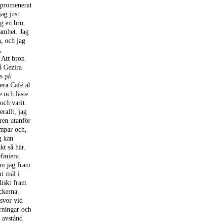
 promenerat
ag just
g en bro.
amhet. Jag
n, och jag
,
 Att bron
å Gezira
s på
era Café al
 och läste
och varit
rallt, jag
aren utanför
impar och,
g kan
kt så här.
finiera.
om jag fram
t mål i
liskt fram
ckerna.
 svor vid
rningar och
t avstånd