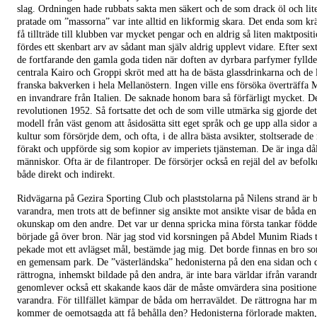
slag. Ordningen hade rubbats sakta men säkert och de som drack öl och lit
pratade om ”massorna” var inte alltid en likformig skara. Det enda som krä
få tillträde till klubben var mycket pengar och en aldrig så liten maktposit
fördes ett skenbart arv av sådant man själv aldrig upplevt vidare. Efter sext
de fortfarande den gamla goda tiden när doften av dyrbara parfymer fyllde 
centrala Kairo och Groppi skröt med att ha de bästa glassdrinkarna och de 
franska bakverken i hela Mellanöstern. Ingen ville ens försöka överträffa 
en invandrare från Italien. De saknade honom bara så förfärligt mycket. De
revolutionen 1952. Så fortsatte det och de som ville utmärka sig gjorde det
modell från väst genom att åsidosätta sitt eget språk och ge upp alla sidor 
kultur som försörjde dem, och ofta, i de allra bästa avsikter, stoltserade de
förakt och uppförde sig som kopior av imperiets tjänsteman. De är inga då
människor. Ofta är de filantroper. De försörjer också en rejäl del av befol
både direkt och indirekt.
Ridvägarna på Gezira Sporting Club och plaststolarna på Nilens strand är b
varandra, men trots att de befinner sig ansikte mot ansikte visar de båda en
okunskap om den andre. Det var ur denna spricka mina första tankar födde
började gå över bron. När jag stod vid korsningen på Abdel Munim Riads 
pekade mot ett avlägset mål, bestämde jag mig. Det borde finnas en bro som
en gemensam park. De ”västerländska” hedonisterna på den ena sidan och 
rättrogna, inhemskt bildade på den andra, är inte bara världar ifrån varand
genomlever också ett skakande kaos där de måste omvärdera sina position
varandra. För tillfället kämpar de båda om herraväldet. De rättrogna har 
kommer de oemotsagda att få behålla den? Hedonisterna förlorade makten