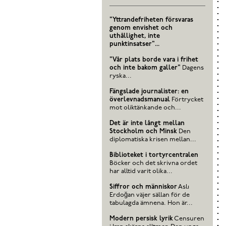
"Yttrandefriheten försvaras
genom envishet och
uthållighet, inte
punktinsatser"...
"Vår plats borde vara i frihet
och inte bakom galler"
Dagens
ryska...
Fängslade journalister: en
överlevnadsmanual
Förtrycket
mot oliktänkande och...
Det är inte långt mellan
Stockholm och Minsk
Den
diplomatiska krisen mellan...
Biblioteket i tortyrcentralen
Böcker och det skrivna ordet
har alltid varit olika...
Siffror och människor
Aslı
Erdoğan väjer sällan för de
tabulagda ämnena. Hon är...
Modern persisk lyrik
Censuren