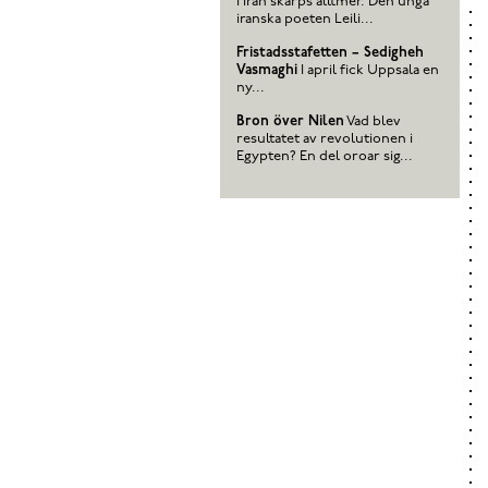
i Iran skärps alltmer. Den unga
iranska poeten Leili...
Fristadsstafetten – Sedigheh
Vasmaghi
I april fick Uppsala en
ny...
Bron över Nilen
Vad blev
resultatet av revolutionen i
Egypten? En del oroar sig...