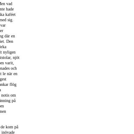
 Men vad
nte hade
ska kaféet
med sig.
 var
er
ing där en
iet. Den
örka
lt nyligen
stolar, njöt
om varit,
enades och
 le när en
gest
tankar flög
a
n notis om
pänning på
som
 men
n de kom på
l inövade