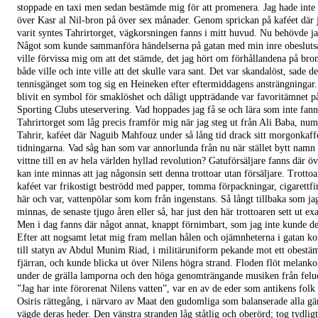
stoppade en taxi men sedan bestämde mig för att promenera. Jag hade inte
över Kasr al Nil-bron på över sex månader. Genom sprickan på kaféet där j
varit syntes Tahrirtorget, vägkorsningen fanns i mitt huvud. Nu behövde ja
Något som kunde sammanföra händelserna på gatan med min inre obesluts
ville förvissa mig om att det stämde, det jag hört om förhållandena på bro
både ville och inte ville att det skulle vara sant. Det var skandalöst, sade de
tennisgänget som tog sig en Heineken efter eftermiddagens ansträngningar.
blivit en symbol för smaklöshet och dåligt uppträdande var favoritämnet p
Sporting Clubs uteservering. Vad hoppades jag få se och lära som inte fann
Tahrirtorget som låg precis framför mig när jag steg ut från Ali Baba, num
Tahrir, kaféet där Naguib Mahfouz under så lång tid drack sitt morgonkaffe
tidningarna. Vad såg han som var annorlunda från nu när stället bytt namn 
vittne till en av hela världen hyllad revolution? Gatuförsäljare fanns där öve
kan inte minnas att jag någonsin sett denna trottoar utan försäljare. Trotto
kaféet var frikostigt beströdd med papper, tomma förpackningar, cigarettf
här och var, vattenpölar som kom från ingenstans. Så långt tillbaka som ja
minnas, de senaste tjugo åren eller så, har just den här trottoaren sett ut exa
Men i dag fanns där något annat, knappt förnimbart, som jag inte kunde de
Efter att nogsamt letat mig fram mellan hålen och ojämnheterna i gatan k
till statyn av Abdul Munim Riad, i militäruniform pekande mot ett obestäm
fjärran, och kunde blicka ut över Nilens högra strand. Floden flöt melanko
under de grälla lamporna och den höga genomträngande musiken från felu
”Jag har inte förorenat Nilens vatten”, var en av de eder som antikens folk
Osiris rättegång, i närvaro av Maat den gudomliga som balanserade alla gä
vägde deras heder. Den vänstra stranden låg ståtlig och oberörd; tog tydlig