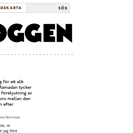
ldskarta
sök
för att allt
 Ramadan tycker
 förskjutning av
n bro mellan den
n efter
tina Norrman
nom, se
r jag först