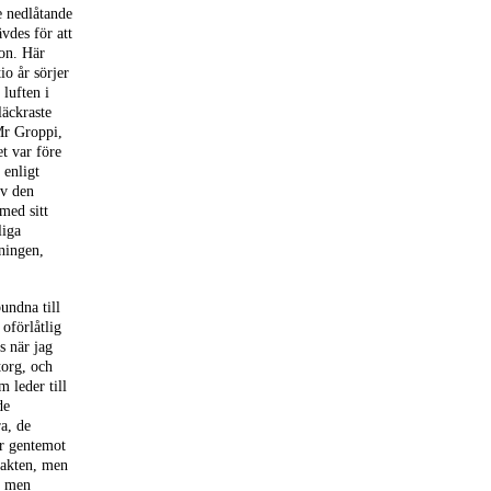
e nedlåtande
vdes för att
ion. Här
io år sörjer
luften i
läckraste
Mr Groppi,
t var före
 enligt
av den
 med sitt
liga
kningen,
undna till
 oförlåtlig
s när jag
torg, och
 leder till
de
ra, de
er gentemot
makten, men
, men