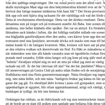
från den sjabbiga omgivningen. Det var också precis som det alltid varit.
skulle mytologins Maat säga om dess bekymmerslösa klientel svor att de ”i
berövat den fattige mannen intäkterna från hans fält”? Det första provisori
dök upp och mitt hjärta slog tacksamt för det världsliga och vad det förde 
Detta är revolutionens efterdyningar. Detta var det direkta resultatet. Detta
detsamma som på torget och på trottoaren utanför Ali Baba. Inte scenen ell
ansiktena, inte heller klädseln eller språket. Det var en attityd. En förändr
lättnadens suck kändes i luften, där det folkliga tonfallet målade om scener
ena högljudda gatuförsäljaren efter den andra, vars kärror lyste upp den m
trottoaren med sina ljuslyktor, serverade dricka och snacks som man till he
endast kunde få i de fattigare kvarteren. Män, kvinnor och barn satt på plast
av den relativa svalkan och återerövrade sin flod. En fläkt av månaderna s
när människor som inte alls kände varandra utan ett ögonblicks tvekan för
pratade med varandra, fyllde mina lungor och jag kom på mig själv med att
”beleela”-försäljare erbjöd mig en stol att sitta på vilket jag med en vänlig 
tackade nej till. Är det här rättvisan till slut? Var det här jämlikhet? Mina 
till uteserveringen på Gezira Club på andra sidan floden och de sexstjärnig
flodbåtarna med sina flotta gourmetrestauranger. Nästa försäljare tog inge
mig, inte nästa heller, och inte nästa. Vanligtvis brukar jag känna en lätt s
gatan där jag går. En obeslöjad äldre kvinna i jeans och gympaskor, men 
uppenbarligen är egyptier, blir oftast uppmärksammad; artigt och vänligt,
budskapet är tydligt: du hör inte hemma här.
Ordningen har rubbats, sa de öldrickande och tog sina tennisracketar inna
att de borde ge en slant till pojken som samlade upp bollarna från deras vä