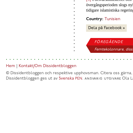
övergångsperioden slogs nyl
tidigare islamistiska reger
Country:
Tunisien
Dela på Facebook »
FÖREGÅENDE
Femtekolonnare, diss.
Hem
|
Kontakt/Om Dissidentbloggen
© Dissidentbloggen och respektive upphovsman. Citera oss gärna,
Dissidentbloggen ges ut av
Svenska
.
ansvarig utgivare
Ola L
PEN