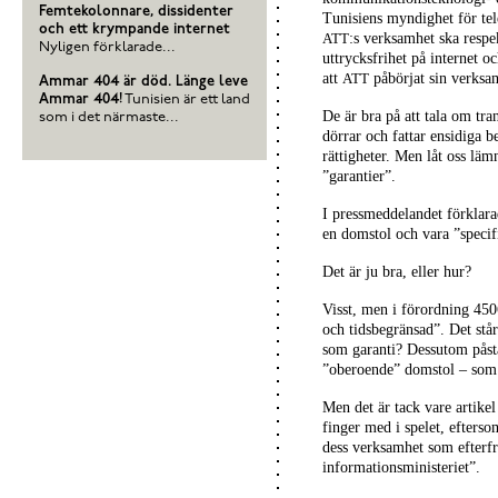
Femtekolonnare, dissidenter
Tunisiens myndighet för tel
och ett krympande internet
:s verksamhet ska respe
ATT
Nyligen förklarade...
uttrycksfrihet på internet oc
att
påbörjat sin verksam
ATT
Ammar 404 är död. Länge leve
Ammar 404!
Tunisien är ett land
De är bra på att tala om tr
som i det närmaste...
dörrar och fattar ensidiga 
rättigheter.
Men låt oss lämn
”garantier”.
I pressmeddelandet förklara
en domstol och vara ”specif
Det är ju bra, eller hur?
Visst, men i förordning 450
och tidsbegränsad”.
Det står
som garanti?
Dessutom påstå
”oberoende” domstol – som 
Men det är tack vare artikel
finger med i spelet, efterso
dess verksamhet som efterf
informationsministeriet”.