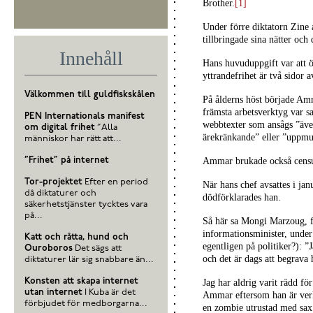
Brother.
[1]
Under förre diktatorn Zine
tillbringade sina nätter och
Innehåll
Hans huvuduppgift var att ö
yttrandefrihet är två sidor
Välkommen till guldfiskskålen
På ålderns höst började Amma
främsta arbetsverktyg var sa
PEN Internationals manifest
webbtexter som ansågs ”äve
om digital frihet
”Alla
ärekränkande” eller ”uppmu
människor har rätt att...
”Frihet” på internet
Ammar brukade också censure
Tor-projektet
Efter en period
När hans chef avsattes i ja
då diktaturer och
dödförklarades han.
säkerhetstjänster tycktes vara
på...
Så här sa Mongi Marzoug, f
informationsminister, under
Katt och råtta, hund och
egentligen på politiker?):
”J
Ouroboros
Det sägs att
och det är dags att begrava
diktaturer lär sig snabbare än...
Konsten att skapa internet
Jag har aldrig varit rädd fö
utan internet
I Kuba är det
Ammar eftersom han är ver
förbjudet för medborgarna...
en zombie utrustad med sax