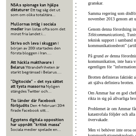
granskar.
NSA:s spionage kan hjälpa
diktaturer
Ett tag såg det ut
Samma regering som dödför
som om olika totalitära...
november 2013 genom att u
Mullornas intåg i sociala
Genom denna förordning in
medier
Iran listas ofta som det
minst fria landet i...
Télécommunications
), Tuni
teknisk support i samband m
Skriva och leva i skuggan
I
kommunikationsbrott” (artik
början av 2001 startades den
första bloggen i Iran....
På grund av denna förordni
kommunikation, inte bara v
Att häckla makthavare i
egentligen för ”informati
Belarus
Yttrandefriheten är
starkt begränsad i Belarus....
Brotten definieras faktiskt 
”Digitocide” – det nya sättet
att själva definiera brotten.
att tysta massorna
Nyligen
stängdes Twitter och...
Om Ammar har en god chef 
rikta in sig på allvarliga b
Tio länder där Facebook
förbjudits
Den 4 februari 2014
Problemet är om Ammar får 
firade Facebook sitt...
katastrofala följder och alla
övervakade.
Egyptens digitala opposition
har uppnått ”kritisk massa”
Sociala medier spelade en...
Men vi behöver inte oroa os
kommunikationsteknologi- o