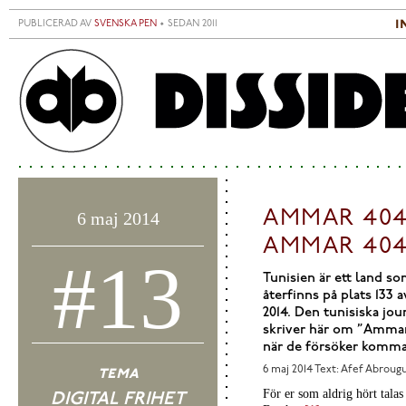
Hoppa till huvudinnehåll
i
PUBLICERAD AV
SVENSKA PEN
• SEDAN 2011
S
H
AMMAR 404
6 maj 2014
AMMAR 404
#13
Tunisien är ett land so
återfinns på plats 133 
2014. Den tunisiska jou
skriver här om ”Ammar
när de försöker komma 
tema
6 maj 2014
Text: Afef Abrougu
För er som aldrig hört tala
DIGITAL FRIHET