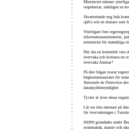
Ministeriet nämner ytterliga
respekteras, nämligen en k
Skrattretande nog leds kom
själv) och en domare som f
Ytterligare fem regeringsre
informationsministeriet, just
ministeriet för mänskliga rä
Hur ska en kommitté vars st
övervaka och kritisera en r
övervaka Ammar?
På den frågan svarar regerin
högkommissariatet för mänsk
Nationale de Protection de
dataskyddsmyndighet.
Tyvärr är även dessa organi
Låt oss titta närmare på d
för övervakningen i Tunisie
grundades under Ben 
INDPD
systematisk, massiv och oko