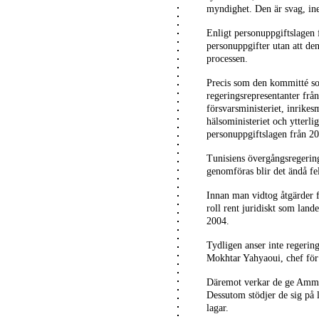
myndighet. Den är svag, ine
Enligt personuppgiftslagen 
personuppgifter utan att de
processen.
Precis som den kommitté s
regeringsrepresentanter frå
försvarsministeriet, inrikes
hälsoministeriet och ytterli
personuppgiftslagen från 20
Tunisiens övergångsregering
genomföras blir det ändå fe
Innan man vidtog åtgärder f
roll rent juridiskt som lan
2004.
Tydligen anser inte regering
Mokhtar Yahyaoui, chef fö
Däremot verkar de ge Ammar
Dessutom stödjer de sig på l
lagar.