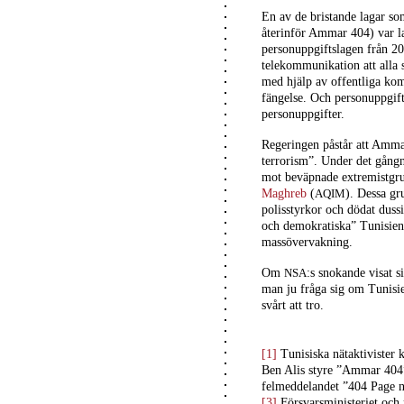
En av de bristande lagar so
återinför Ammar 404) var 
personuppgiftslagen från 2
telekommunikation att alla 
med hjälp av offentliga kom
fängelse.
Och personuppgifts
personuppgifter.
Regeringen påstår att Amma
terrorism”. Under det gångn
mot beväpnade extremistgru
Maghreb
(
). Dessa gr
AQIM
polisstyrkor och dödat duss
och demokratiska” Tunisien.
massövervakning.
Om
:s snokande visat s
NSA
man ju fråga sig om Tunisi
svårt att tro.
[1]
Tunisiska nätaktivister 
Ben Alis styre ”Ammar 404”
felmeddelandet ”404 Page n
[3]
Försvarsministeriet och m