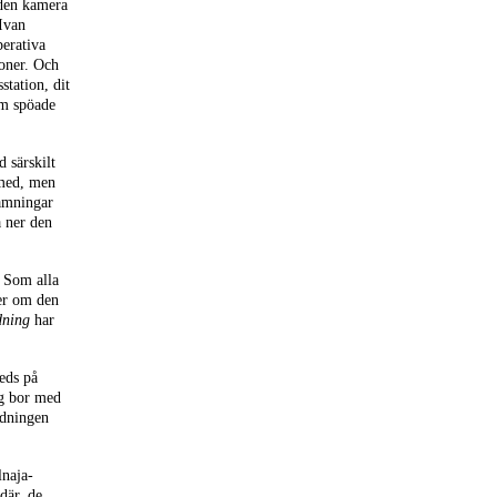
 den kamera
 Ivan
erativa
ioner. Och
station, dit
om spöade
 särskilt
 med, men
amningar
a ner den
. Som alla
ter om den
dning
har
leds på
ag bor med
idningen
lnaja-
där, de