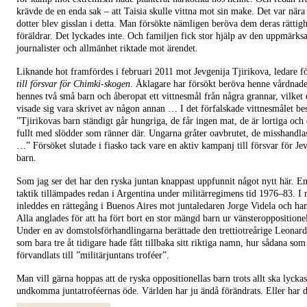
krävde de en enda sak – att Taisia skulle vittna mot sin make. Det var nära 
dotter blev gisslan i detta. Man försökte nämligen beröva dem deras rättig
föräldrar. Det lyckades inte. Och familjen fick stor hjälp av den uppmärk
journalister och allmänhet riktade mot ärendet.
Liknande hot framfördes i februari 2011 mot Jevgenija Tjirikova, ledare f
till försvar för Chimki-skogen
. Åklagare har försökt beröva henne vårdnad
hennes två små barn och åberopat ett vittnesmål från några grannar, vilket 
visade sig vara skrivet av någon annan … I det förfalskade vittnesmålet be
”Tjirikovas barn ständigt går hungriga, de får ingen mat, de är lortiga och d
fullt med slödder som ränner där. Ungarna gråter oavbrutet, de misshandlas
…” Försöket slutade i fiasko tack vare en aktiv kampanj till försvar för Je
barn.
Som jag ser det har den ryska juntan knappast uppfunnit något nytt här. E
taktik tillämpades redan i Argentina under militärregimens tid 1976–83. I
inleddes en rättegång i Buenos Aires mot juntaledaren Jorge Videla och han
Alla anglades för att ha fört bort en stor mängd barn ur vänsteroppositionel
Under en av domstolsförhandlingarna berättade den trettiotreårige Leonard
som bara tre åt tidigare hade fått tillbaka sitt riktiga namn, hur sådana som
förvandlats till ”militärjuntans troféer”.
Man vill gärna hoppas att de ryska oppositionellas barn trots allt ska lyckas
undkomma juntatroféernas öde. Världen har ju ändå förändrats. Eller har 