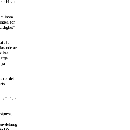
rar blivit
lat inom
ingen för
ärdighet”
at alla
tfarande av
e kan.
Sergej
r ju
s ro, det
ets
onella har
Osipova,
kavdelning
ån början