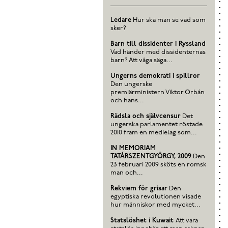
Ledare
Hur ska man se vad som
sker?
Barn till dissidenter i Ryssland
Vad händer med dissidenternas
barn? Att våga säga...
Ungerns demokrati i spillror
Den ungerske
premiärministern Viktor Orbán
och hans...
Rädsla och självcensur
Det
ungerska parlamentet röstade
2010 fram en medielag som...
IN MEMORIAM
TATÁRSZENTGYÖRGY, 2009
Den
23 februari 2009 sköts en romsk
man och...
Rekviem för grisar
Den
egyptiska revolutionen visade
hur människor med mycket...
Statslöshet i Kuwait
Att vara