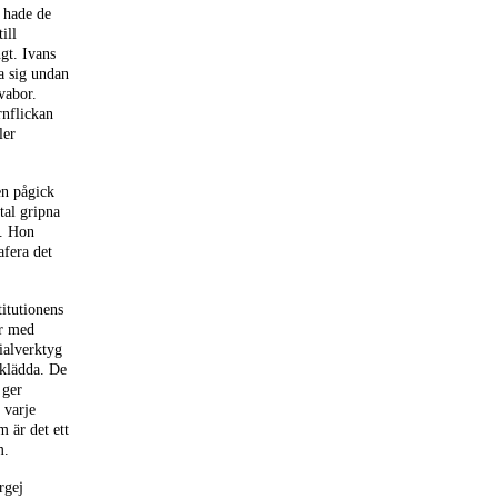
 hade de
ill
gt. Ivans
a sig undan
vabor.
rnflickan
ler
en pågick
otal gripna
e. Hon
afera det
titutionens
er med
ialverktyg
lklädda. De
 ger
 varje
 är det ett
m.
rgej