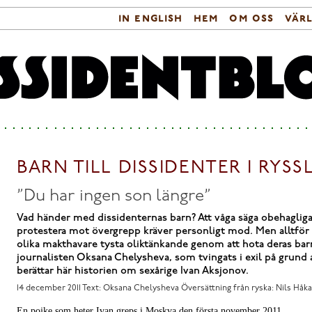
in english
hem
om oss
vär
Sökformulär
Huvudmeny
BARN TILL DISSIDENTER I RYS
”Du har ingen son längre”
Vad händer med dissidenternas barn? Att våga säga obehaglig
protestera mot övergrepp kräver personligt mod. Men alltför 
olika makthavare tysta oliktänkande genom att hota deras bar
journalisten Oksana Chelysheva, som tvingats i exil på grund
berättar här historien om sexårige Ivan Aksjonov.
14 december 2011
Text: Oksana Chelysheva Översättning från ryska: Nils Håk
En pojke som heter Ivan greps i Moskva den första november 2011.