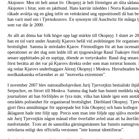
Aksjonov. Men ett helt annat liv. Okopnyj är helt förmögen att slita sådan
Aksjonov i bitar, som en jakthund. Hans karriär inleddes i Norra Kaukasus
råkade avslöja sig en gång inför en vettskrämd ung oppositionell då han be
han varit med om i Tjernokozovo. En synonym till Auschwitz för många tj
som var där år 2000.
Av allt att döma har folk högre upp lagt märkte till Okopnyj. I slutet av 2
han en tid varit under Anatolij Kjarovs befäl vid avdelningen för organiser
brottslighet. Samma år mördades Kjarov. Förmodligen för att han iscensat
operationer av det slag som ledde till att tjugosexårige Rasul Tsakojev förd
senare upphittades på en soptipp, döende av tortyrskador. Rasul dog senar
först berätta att det var på Kjarovs direkta order som man torterat honom.
sig redan Kjarovs underhuggare Alexej Okopnyj i Moskva. Huvudstaden b
nordkaukasiska erfarenhet av att ”motverka extremism”.
I november 2007 blev nationalbolsjeviken Jurij Tjervotjkin bestialiskt ihjäl
Serpuchov, en förort till Moskva. Samma dag hade han hunnit meddela nå
journalister att han förföljdes av fyra män, vilka han kände igen som anstä
områdets polisenhet för organiserad brottslighet. Däribland Okopnyj. Tjer
gjort flera anmälningar för upprepade hot från Okopnyj och hans kollegor
åklagaren hade inte följt upp. Precis som man inte följde upp själva mordet
när Jurij Tjervotjkin någon månad efter överfallet avled utan att ha återfått
medvetandet. Trots att de sannolika gärningsmännen har funnits namngivn
mördarna enligt den officiella versionen ”inte kunnat identifieras”.