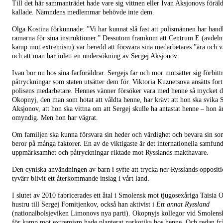
Till det här sammanträdet hade vare sig vittnen eller Ivan Aksjonovs föräld
kallade. Nämndens medlemmar behövde inte dem.
Olga Kostina förkunnade: ”Vi har kunnat slå fast att polismännen har hand
ramarna för sina instruktioner.” Dessutom framkom att Centrum E (avdeln
kamp mot extremism) var beredd att försvara sina medarbetares ”ära och v
och att man har inlett en undersökning av Sergej Aksjonov.
Ivan bor nu hos sina farföräldrar. Sergejs far och mor motsätter sig förbittr
påtryckningar som staten utsätter dem för. Viktoria Kuznetsova ansätts for
polisens medarbetare. Hennes vänner försöker vara med henne så mycket d
Okopnyj, den man som hotat att våldta henne, har krävt att hon ska svika 
Aksjonov, att hon ska vittna om att Sergej skulle ha antastat henne – hon ä
omyndig. Men hon har vägrat.
Om familjen ska kunna försvara sin heder och värdighet och bevara sin son
beror på många faktorer. En av de viktigaste är det internationella samfund
uppmärksamhet och påtryckningar riktade mot Rysslands makthavare.
Den cyniska användningen av barn i syfte att trycka ner Rysslands oppositi
tyvärr blivit ett återkommande inslag i vårt land.
I slutet av 2010 fabricerades ett åtal i Smolensk mot tjugosexåriga Taisia 
hustru till Sergej Fomitjenkov, också han aktivist i
Ett annat Ryssland
(nationalbolsjeviken Limonovs nya parti). Okopnyjs kollegor vid Smolens
för kamp mot extremism hade planterat narkotika hos henne. Och redan fr