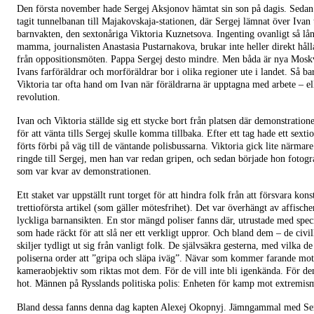
Den första november hade Sergej Aksjonov hämtat sin son på dagis. Sedan
tagit tunnelbanan till Majakovskaja-stationen, där Sergej lämnat över Ivan t
barnvakten, den sextonåriga Viktoria Kuznetsova. Ingenting ovanligt så lån
mamma, journalisten Anastasia Pustarnakova, brukar inte heller direkt håll
från oppositionsmöten. Pappa Sergej desto mindre. Men båda är nya Mosk
Ivans farföräldrar och morföräldrar bor i olika regioner ute i landet. Så ba
Viktoria tar ofta hand om Ivan när föräldrarna är upptagna med arbete – el
revolution.
Ivan och Viktoria ställde sig ett stycke bort från platsen där demonstration
för att vänta tills Sergej skulle komma tillbaka. Efter ett tag hade ett sexti
förts förbi på väg till de väntande polisbussarna. Viktoria gick lite närmar
ringde till Sergej, men han var redan gripen, och sedan började hon fotogr
som var kvar av demonstrationen.
Ett staket var uppställt runt torget för att hindra folk från att försvara kons
trettioförsta artikel (som gäller mötesfrihet). Det var överhängt av affisch
lyckliga barnansikten. En stor mängd poliser fanns där, utrustade med spec
som hade räckt för att slå ner ett verkligt uppror. Och bland dem – de civi
skiljer tydligt ut sig från vanligt folk. De självsäkra gesterna, med vilka de
poliserna order att ”gripa och släpa iväg”. Nävar som kommer farande mot
kameraobjektiv som riktas mot dem. För de vill inte bli igenkända. För dem
hot. Männen på Rysslands politiska polis: Enheten för kamp mot extremis
Bland dessa fanns denna dag kapten Alexej Okopnyj. Jämngammal med Se