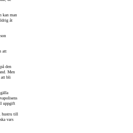
van kan man
ldrig åt
 son
 att
 på den
land. Men
att bli
 gälla
vapolisens
ll uppgift
hustru till
ska vars