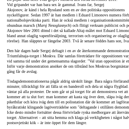
Vid gripandet var han bara sex år gammal. Ivans far, Sergej
Aksjonov, är känd i hela Ryssland som en av den politiska oppositionens
nyckelfigurer. Sedan 1997 är han medlem i Eduard Limonovs numera för
nationalbolsjevikiska parti. Han är också medlem i organisationskommitté
obundnas marsch (
Marsj Nesoglasnych
) och flitigt verksam publicist och po
Aksjonov blev 2001 dömd i det så kallade Altaj-målet mot Eduard Limono
bland annat olaglig vapenförsäljning, terrorism och organisering av olagli
rörelse). Han släpptes ur fängelse 2003. Två år senare föddes hans son, I
Den här dagen hade Sergej deltagit i en av de återkommande demonstratio
Triumfalnaja-torget i Moskva. Där samlas företrädare för oppositionen var
vid samma tid under det gemensamma slagordet: ”Val utan opposition är ett
Inför varje demonstration ansöker de om tillstånd hos Moskvas borgmästar
gång får de avslag.
Tisdagsdemonstrationerna pågår aldrig särskilt länge. Bara några förfärand
minuter, tillräckligt för att fälla ut en banderoll och dela ut några flygblad
väntar på alla protester. De som går ut på torget för att demonstrera vet att 
kommer att ta slut fort: man kommer att kasta sig över dem, släpa iväg dem
piketbilar och köra iväg dem till en polisstation där de kommer att lagföras
byråkratiskt klingande lagöverträdelse som ”deltagande i otillåten demonst
Icke desto mindre fortsätter dessa förtvivlade ryska medborgare att återvänd
torget. Alternativet – att sitta hemma och klaga på verkligheten i något ha
postsovjetiskt kök – är inte öppet för dem längre.