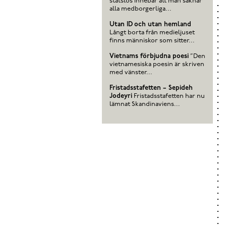
statslös innebär att man saknar
alla medborgerliga...
Utan ID och utan hemland
Långt borta från medieljuset
finns människor som sitter...
Vietnams förbjudna poesi
”Den
vietnamesiska poesin är skriven
med vänster...
Fristadsstafetten – Sepideh
Jodeyri
Fristadsstafetten har nu
lämnat Skandinaviens...