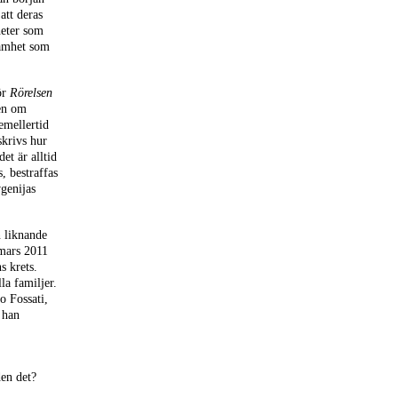
att deras
heter som
samhet som
ör
Rörelsen
en om
emellertid
skrivs hur
et är alltid
, bestraffas
vgenijas
n liknande
 mars 2011
s krets.
la familjer.
o Fossati,
 han
den det?