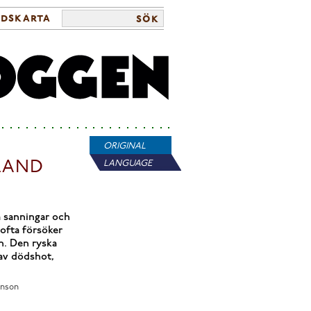
ldskarta
sök
ORIGINAL
SLAND
LANGUAGE
a sanningar och
ofta försöker
n. Den ryska
 av dödshot,
anson