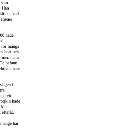
a som
. Han
rättade vad
etjener
008 hade
ad
t för många
es bort och
e, men hann
 Då befann
ehövde hans
slagen i
gra
llda vid
votjkin hade
. Men
 efteråt,
a länge har