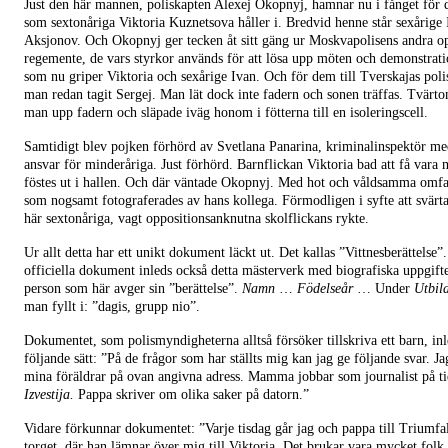
Just den här mannen, poliskapten Alexej Okopnyj, hamnar nu i fånget för
som sextonåriga Viktoria Kuznetsova håller i. Bredvid henne står sexårige
Aksjonov. Och Okopnyj ger tecken åt sitt gäng ur Moskvapolisens andra op
regemente, de vars styrkor används för att lösa upp möten och demonstrat
som nu griper Viktoria och sexårige Ivan. Och för dem till Tverskajas polis
man redan tagit Sergej. Man lät dock inte fadern och sonen träffas. Tvärt
man upp fadern och släpade iväg honom i fötterna till en isoleringscell.
Samtidigt blev pojken förhörd av Svetlana Panarina, kriminalinspektör med
ansvar för minderåriga. Just förhörd. Barnflickan Viktoria bad att få vara
föstes ut i hallen. Och där väntade Okopnyj. Med hot och våldsamma omf
som nogsamt fotograferades av hans kollega. Förmodligen i syfte att svärt
här sextonåriga, vagt oppositionsanknutna skolflickans rykte.
Ur allt detta har ett unikt dokument läckt ut. Det kallas ”Vittnesberättelse”
officiella dokument inleds också detta mästerverk med biografiska uppgif
person som här avger sin ”berättelse”.
Namn
…
Födelseår
… Under
Utbil
man fyllt i: ”dagis, grupp nio”.
Dokumentet, som polismyndigheterna alltså försöker tillskriva ett barn, in
följande sätt: ”På de frågor som har ställts mig kan jag ge följande svar. J
mina föräldrar på ovan angivna adress. Mamma jobbar som journalist på t
Izvestija.
Pappa skriver om olika saker på datorn.”
Vidare förkunnar dokumentet: ”Varje tisdag går jag och pappa till Triumfa
torget, där han lämnar över mig till Viktoria. Det brukar vara mycket folk 