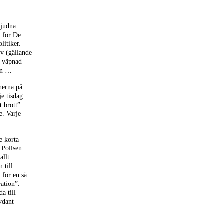
bjudna
n för De
litiker.
v (gällande
g väpnad
van …
nerna på
je tisdag
 brott”.
e. Varje
e korta
. Polisen
allt
 till
 för en så
ration”.
a till
lvdant