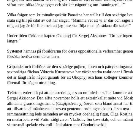
viftar med olika långa tyger och skriker någonting om ’sanningen’…”
Vilka frågor som kriminalinspektör Panarina har ställt till den sexårige I
sluta sig till på citat av det här slaget: ”Mamma vet att vi är där och säger a
mig att jag är för liten och att jag inte ska följa med på sådana där saker.”
Under tiden förklarar kapten Okopnyj för Sergej Aksjonov: ”Du har ingen
längre.”
Systemet hämnas på föräldrarna för deras oppositionella verksamhet genom
försöka beröva dem deras barn.
Gripandet och förhöret av den sexårige pojken, hoten och påtryckningarna
sextonåriga flickan Viktoria Kuznetsova har väckt starka reaktioner i Ryss
det är långt ifrån någon garanti för att Okopnyj och hans kollegor kommer 
föremål för någon utredning.
Tvärtom tyder allt på att de utredningar som nu inleds i stället kommer att
Sergej Aksjonov. Den elfte november hölls ett extrainkallat möte vid Mosk
allmänna granskningsnämnd (
Obsjtjestvennyj Sovet
, som bland annat har ti
att tillvarata allmänhetens intressen gentemot ordningsmakten). I sin nya
sammansättning leds nämnden av en mycket obehaglig figur, Olga Kostina, 
en medarbetare vid Putin-rådgivaren Vladislav Surkovs stab, och en männi
vittnesmål spelade viss roll i åtalsakten mot Chodorkovskij.