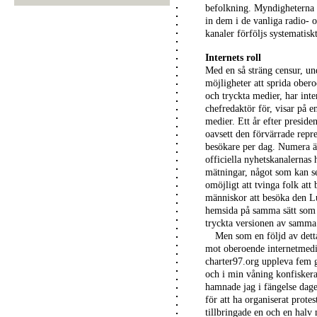
befolkning. Myndigheterna 
in dem i de vanliga radio- 
kanaler förföljs systematisk
Internets roll
Med en så sträng censur, u
möjligheter att sprida ober
och tryckta medier, har inte
chefredaktör för, visar på 
medier. Ett år efter preside
oavsett den förvärrade repr
besökare per dag. Numera är
officiella nyhetskanalernas 
mätningar, något som kan ses
omöjligt att tvinga folk att
människor att besöka den L
hemsida på samma sätt som 
tryckta versionen av samma
Men som en följd av detta 
mot oberoende internetmedia
charter97.org uppleva fem 
och i min våning konfiskerad
hamnade jag i fängelse dag
för att ha organiserat prot
tillbringade en och en halv