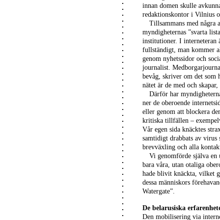
innan domen skulle avkunnas
redaktionskontor i Vilnius
Tillsammans med några a
myndigheternas ”svarta lista”
institutioner. I interneteran
fullständigt, man kommer allt
genom nyhetssidor och socia
journalist. Medborgarjournal
bevåg, skriver om det som 
nätet är de med och skapar,
Därför har myndigheterna 
ner de oberoende internetsi
eller genom att blockera de
kritiska tillfällen – exempel
Vår egen sida knäcktes stra
samtidigt drabbats av virus 
brevväxling och alla kontak
Vi genomförde själva en u
bara våra, utan otaliga ober
hade blivit knäckta, vilket gj
dessa människors förehavand
Watergate”.
De belarusiska erfarenhet
Den mobilisering via interne