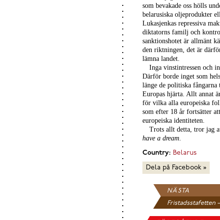
som bevakade oss hölls und
belarusiska oljeprodukter e
Lukasjenkas repressiva makt
diktatorns familj och kontro
sanktionshotet är allmänt kä
den riktningen, det är därför
lämna landet.
Inga vinstintressen och i
Därför borde inget som hels
länge de politiska fångarna t
Europas hjärta. Allt annat ä
för vilka alla europeiska fo
som efter 18 år fortsätter a
europeiska identiteten.
Trots allt detta, tror jag
have a dream
.
Country:
Belarus
Dela på Facebook »
NÄSTA
Fristadsstafetten –