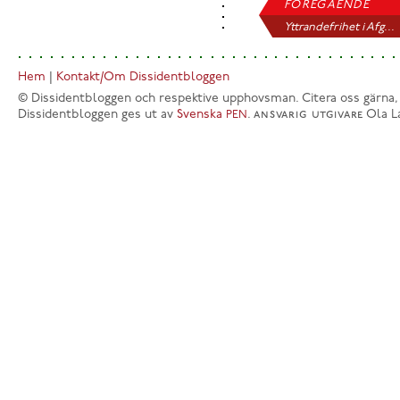
FÖREGÅENDE
Yttrandefrihet i Afg...
Hem
|
Kontakt/Om Dissidentbloggen
© Dissidentbloggen och respektive upphovsman. Citera oss gärna,
Dissidentbloggen ges ut av
Svenska
.
ansvarig utgivare
Ola L
PEN