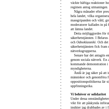
väckte häftiga reaktioner h
regimen antog utmaningen.
Några månader efter presi
hela landet, vilka organise
massgripanden och våld, gru
moderatorer kallades in på
att lämna landet.
Detta möjliggjordes för 
säkerhetstjänsten. I Belaru
och
Odnoklassniki
. Och det
säkerhetstjänsten fick fram
nätverksgrupperna.
Senare har det antagits e
genom sociala nätverk. En 
kommande demonstration i e
myndigheterna.
Ändå är jag säker på att 
människor och genomföra fö
oppositionspolitikerna lär s
uppfinningsrika.
Vi behöver er solidaritet
Under dessa omständigheter b
vikt för att påskynda inför
insikter jag drabbades av i