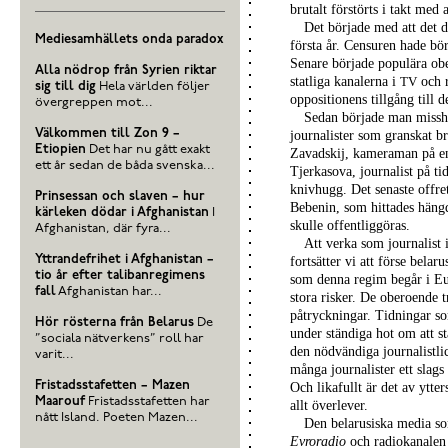
brutalt förstörts i takt med a
Det började med att det d
Mediesamhällets onda paradox
första år. Censuren hade bör
Senare började populära obe
Alla nödrop från Syrien riktar
statliga kanalerna i
och r
TV
sig till dig
Hela världen följer
oppositionens tillgång till 
övergreppen mot...
Sedan började man missha
Välkommen till Zon 9 –
journalister som granskat 
Etiopien
Det har nu gått exakt
Zavadskij, kameraman på en
ett år sedan de båda svenska...
Tjerkasova, journalist på t
knivhugg. Det senaste offre
Prinsessan och slaven – hur
Bebenin, som hittades hängd
kärleken dödar i Afghanistan
I
skulle offentliggöras.
Afghanistan, där fyra...
Att verka som journalist i
Yttrandefrihet i Afghanistan –
fortsätter vi att förse bel
tio år efter talibanregimens
som denna regim begår i Eur
fall
Afghanistan har...
stora risker. De oberoende t
påtryckningar. Tidningar 
Hör rösterna från Belarus
De
under ständiga hot om att st
”sociala nätverkens” roll har
den nödvändiga journalistlic
varit...
många journalister ett slags
Fristadsstafetten – Mazen
Och likafullt är det av ytter
Maarouf
Fristadsstafetten har
allt överlever.
nått Island. Poeten Mazen...
Den belarusiska media so
Evroradio
och radiokanale