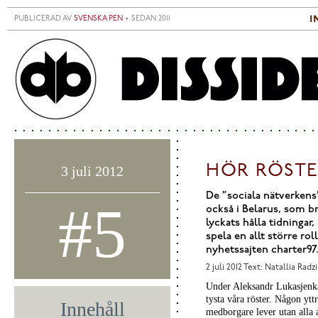
Hoppa till huvudinnehåll
i
PUBLICERAD AV
SVENSKA PEN
• SEDAN 2011
S
H
HÖR RÖSTE
3 juli 2012
De ”sociala nätverkens”
#5
också i Belarus, som b
lyckats hålla tidningar
spela en allt större ro
nyhetssajten charter97.
2 juli 2012
Text: Natallia Radz
Under Aleksandr Lukasjenkas
tysta våra röster. Någon ytt
Innehåll
medborgare lever utan alla a