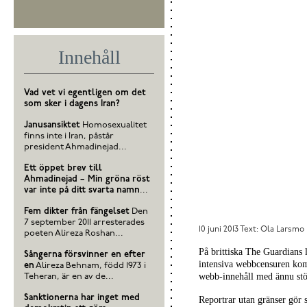
Innehåll
Vad vet vi egentligen om det
som sker i dagens Iran?
Janusansiktet
Homosexualitet
finns inte i Iran, påstår
president Ahmadinejad...
Ett öppet brev till
Ahmadinejad – Min gröna röst
var inte på ditt svarta namn
...
Fem dikter från fängelset
Den
7 september 2011 arresterades
10 juni 2013
Text: Ola Larsmo I
poeten Alireza Roshan...
På brittiska The Guardians l
Sångerna försvinner en efter
intensiva webbcensuren kom
en
Alireza Behnam, född 1973 i
webb-innehåll med ännu stör
Teheran, är en av de...
Sanktionerna har inget med
Reportrar utan gränser gö