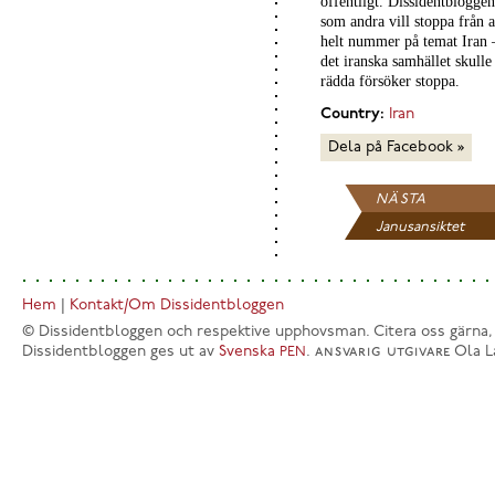
offentligt. Dissidentbloggen 
som andra vill stoppa från at
helt nummer på temat Iran –
det iranska samhället skull
rädda försöker stoppa.
Country:
Iran
Dela på Facebook »
NÄSTA
Janusansiktet
Hem
|
Kontakt/Om Dissidentbloggen
© Dissidentbloggen och respektive upphovsman. Citera oss gärna,
Dissidentbloggen ges ut av
Svenska
.
ansvarig utgivare
Ola L
PEN