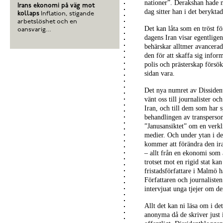
nationer”. Derakshan hade nä
Irans ekonomi på väg mot
dag sitter han i det berykta
kollaps
Inflation, stigande
arbetslöshet och en
Det kan låta som en tröst fö
oansvarig...
dagens Iran visar egentligen 
behärskar alltmer avancerad
den för att skaffa sig inform
polis och prästerskap försök
sidan vara.
Det nya numret av Dissident
vänt oss till journalister oc
Iran, och till dem som har 
behandlingen av transperson
”Janusansiktet” om en verkli
medier. Och under ytan i de
kommer att förändra den ir
– allt från en ekonomi som 
trotset mot en rigid stat ka
fristadsförfattare i Malmö h
Författaren och journaliste
intervjuat unga tjejer om de
Allt det kan ni läsa om i 
anonyma då de skriver just i