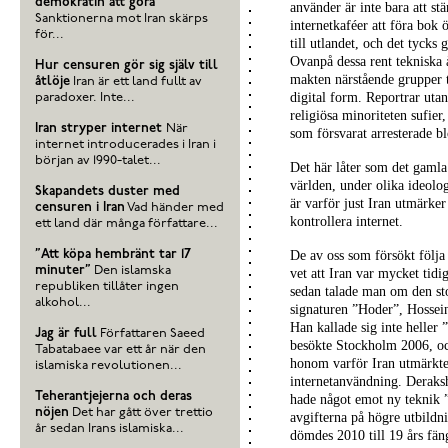
demokratin att göra
använder är inte bara att st
Sanktionerna mot Iran skärps
internetkaféer att föra bok
för...
till utlandet, och det tycks
Ovanpå dessa rent tekniska 
Hur censuren gör sig själv till
makten närstående grupper tr
åtlöje
Iran är ett land fullt av
digital form. Reportrar utan
paradoxer. Inte...
religiösa minoriteten sufier
Iran stryper internet
När
som försvarat arresterade b
internet introducerades i Iran i
början av 1990-talet...
Det här låter som det gamla 
världen, under olika ideolog
Skapandets duster med
är varför just Iran utmärker
censuren i Iran
Vad händer med
kontrollera internet.
ett land där många författare...
”Att köpa hembränt tar 17
De av oss som försökt följa 
minuter”
Den islamska
vet att Iran var mycket tidi
republiken tillåter ingen
sedan talade man om den st
alkohol...
signaturen ”Hoder”, Hossei
Han kallade sig inte heller
Jag är full
Författaren Saeed
besökte Stockholm 2006, och
Tabatabaee var ett år när den
honom varför Iran utmärkte 
islamiska revolutionen...
internetanvändning. Deraksha
Teherantjejerna och deras
hade något emot ny teknik ”s
nöjen
Det har gått över trettio
avgifterna på högre utbildni
år sedan Irans islamiska...
dömdes 2010 till 19 års fä