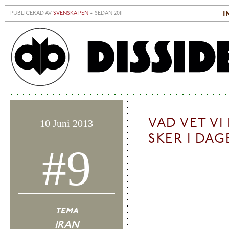
Hoppa till huvudinnehåll
i
PUBLICERAD AV
SVENSKA PEN
• SEDAN 2011
S
H
VAD VET V
10 Juni 2013
SKER I DAG
#9
tema
IRAN