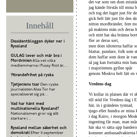
det var som om dom misstän
jag kände förstås till mina b
och tog det lugnt just för de
gick helt lätt just för den sk
Innehåll
nitton mordbränder, fem m
på maktens män och deras h
och mitt hat ska bränna bor
fler av deras sort,
Dissidentbloggen dyker ner i
men dom idioterna haffar 
Ryssland
blattar, pundare, folk som st
GULAG lever och mår bra i
dom haffar som dom är van
Mordvinien
Alla vet vilka
så jag kan fortsätta min ban
medlemmarna i Pussy Riot är,...
i majoritetens gyllne spår
genom Moskva helt lätt en v
Yttrandefrihet på ryska
Vredens dag
Tjetjeniens tsar
Den ryske
journalisten Alex Tor har
Vi kollar in platsen där vi 
specialiserat sig på...
till stöd för Vredens dag i 
Vad har hänt med
här, in i grändens tystnad,
multinationella Ryssland?
tjugo eller hundra av mina 
Nationalismen gror sig allt
i dag Kairo, i morgon Mos
starkare i...
ingenting får man, man mås
här ska vi sätta upp bandero
Ryssland mellan säkerhet och
kommer ambassadvakterna b
demokrati
Efter 11 september