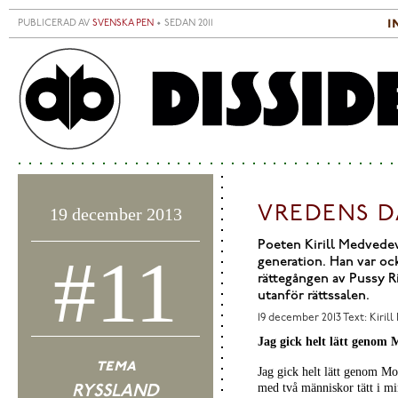
Hoppa till huvudinnehåll
i
PUBLICERAD AV
SVENSKA PEN
• SEDAN 2011
S
H
VREDENS 
19 december 2013
Poeten Kirill Medvedev
#11
generation. Han var oc
rättegången av Pussy Ri
utanför rättssalen.
19 december 2013
Text: Kiril
Jag gick helt lätt genom 
tema
Jag gick helt lätt genom Mo
med två människor tätt i mi
RYSSLAND