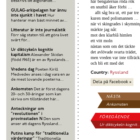
beskrivs de avgörande...
här bengalernas röda rök
en snutbil åker förbi …
GULAG-arkipelagen har ännu
allt såg bra ut, ett par tr
inte sjunkit i havet
Hur
kuren med polismannen …
hanterar man bäst minnet av...
när vi skingrades i skymni
märkte jag nåt:
Litteratur är inte journalistik
mot den klarblå himlen
Förr såg staten till att göra livet
svårt för...
ett vitt moln
nästan som om det täckte
Ur diktcykeln kognitiv
det avlövade svarta trädet,
kapitalism
Alexander Skidan
men vreden var inte tillräckl
(född 1965) är en av Rysslands...
och bli ett med det
Vredens dag
Poeten Kirill
Country:
Ryssland
Medvedev anses i dag vara en av
de mest lovande poeterna...
Dela på Facebook »
Ankomsten
Det är först dagens
20- och 30-åringar som kan
NÄSTA
skriva om tillståndet här...
Ankomsten
Anteckningar om
”revolutionen” i
FÖREGÅENDE
provinsstaden N
Den som
anser att dagens Ryssland...
Ur diktcykeln kognit..
Putins kamp för ”traditionella
värderingar”
”Traditionella