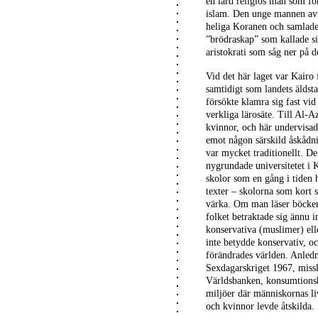
en lärd religiös man som för
islam. Den unge mannen avfä
heliga Koranen och samlade
”brödraskap” som kallade si
aristokrati som såg ner på 
Vid det här laget var Kairo
samtidigt som landets äldst
försökte klamra sig fast vid
verkliga lärosäte. Till Al-
kvinnor, och här undervisade
emot någon särskild åskådnin
var mycket traditionellt. De
nygrundade universitetet i 
skolor som en gång i tiden h
texter – skolorna som kort 
värka. Om man läser böcker 
folket betraktade sig ännu i
konservativa (muslimer) ell
inte betydde konservativ, oc
förändrades världen. Anledn
Sexdagarskriget 1967, missl
Världsbanken, konsumtionsh
miljöer där människornas liv
och kvinnor levde åtskilda.