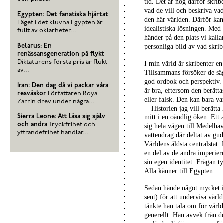
tid. Det är nog därför skrib
vad de vill och beskriva va
Egypten: Det fanatiska hjärtat
den här världen. Därför kan
Läget i det kluvna Egypten är
idealistiska lösningen. Med 
fullt av oklarheter...
händer på den plats vi kalla
Belarus: En
personliga bild av vad skrib
renässansgeneration på flykt
Diktaturens första pris är flukt
I min värld är skribenter e
av...
Tillsammans försöker de sä
god ordbok och perspektiv. 
Iran: Den dag då vi packar våra
är bra, eftersom den berätta
resväskor
Författaren Roya
eller falsk. Den kan bara va
Zarrin drev under några...
Historien jag vill berätt
Sierra Leone: Att läsa sig själv
mitt i en oändlig öken. Ett 
och andra
Tryckfrihet och
sig hela vägen till Medelhav
yttrandefrihet handlar...
vattendrag där deltat av gu
Världens äldsta centralstat:
en del av de andra imperiern
sin egen identitet. Frågan ty
Alla känner till Egypten.
Sedan hände något mycket i
sent) för att undervisa värl
tänkte han tala om för värl
generellt. Han avvek från