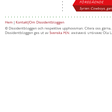
FÖREGÅENDE
Syrien: Cowboys, gan.
Hem
|
Kontakt/Om Dissidentbloggen
© Dissidentbloggen och respektive upphovsman. Citera oss gärna,
Dissidentbloggen ges ut av
Svenska
.
ansvarig utgivare
Ola L
PEN