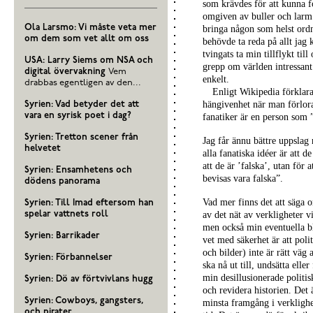
som krävdes för att kunna f
omgiven av buller och larm 
Ola Larsmo: Vi måste veta mer
bringa någon som helst ordn
om dem som vet allt om oss
behövde ta reda på allt ja
tvingats ta min tillflykt ti
USA: Larry Siems om NSA och
grepp om världen intressant 
digital övervakning
Vem
enkelt.
drabbas egentligen av den...
Enligt Wikipedia förklar
hängivenhet när man förlora
Syrien: Vad betyder det att
vara en syrisk poet i dag?
fanatiker är en person som 
Syrien: Tretton scener från
Jag får ännu bättre uppsla
helvetet
alla fanatiska idéer är att d
att de är ’falska’, utan för 
Syrien: Ensamhetens och
bevisas vara falska”.
dödens panorama
Vad mer finns det att säga o
Syrien: Till Imad eftersom han
spelar vattnets roll
av det nät av verkligheter v
men också min eventuella bl
Syrien: Barrikader
vet med säkerhet är att polit
och bilder) inte är rätt vä
Syrien: Förbannelser
ska nå ut till, undsätta eller
min desillusionerade politis
Syrien: Dö av förtvivlans hugg
och revidera historien. Det 
Syrien: Cowboys, gangsters,
minsta framgång i verklighe
och pirater