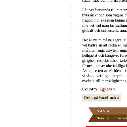
stjäla, råna och mörda efte
Låt oss återvända till citat
byta åsikt och som vägrar by
frågor: hur ska man kunna a
inte vet vad man tar ställni
globalt och universellt, ann
Det är nu ni måste agera, al
vet bättre än att räcka en h
småbitar, inga utbyten, inga
helhjärtat och hängivet för
girighet, respektlöshet, tas
förnekande av obestridliga 
Asien, resten av världen –
vi skapa verkliga påtryckni
nyckeln till mänsklighetens 
Country:
Egypten
Dela på Facebook »
NÄSTA
Belarus: En renäss