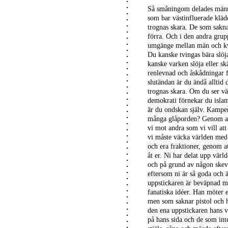
Så småningom delades männi
som bar västinfluerade kläd
trognas skara. De som sakna
förra. Och i den andra grup
umgänge mellan män och kvi
Du kanske tvingas bära slöja
kanske varken slöja eller s
renlevnad och åskådningar fj
slutändan är du ändå alltid d
trognas skara. Om du ser vä
demokrati förnekar du islam
är du ondskan själv. Kampen
många glåporden? Genom att
vi mot andra som vi vill at
vi måste väcka världen med 
och era fraktioner, genom a
åt er. Ni har delat upp värl
och på grund av någon skev l
eftersom ni är så goda och ä
uppstickaren är beväpnad me
fanatiska idéer. Han möter e
men som saknar pistol och h
den ena uppstickaren hans 
på hans sida och de som inte