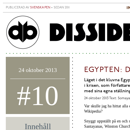
Hoppa till huvudinnehåll
i
PUBLICERAD AV
SVENSKA PEN
• SEDAN 2011
S
H
EGYPTEN: D
24 oktober 2013
Läget i det kluvna Egyp
#10
i krisen, som författa
med sina egna ställnin
24 oktober 2013
Text: Somaya
Var skulle jag ha hittat alla
Wikipedia?
Snyggt uppställt på en och
Innehåll
Santayanas, Winston Churchi