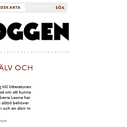
ldskarta
sök
JÄLV OCH
till litteraturen.
ckså om att kunna
Sierra Leone har
i alltid behöver
en och en dörr in
anson