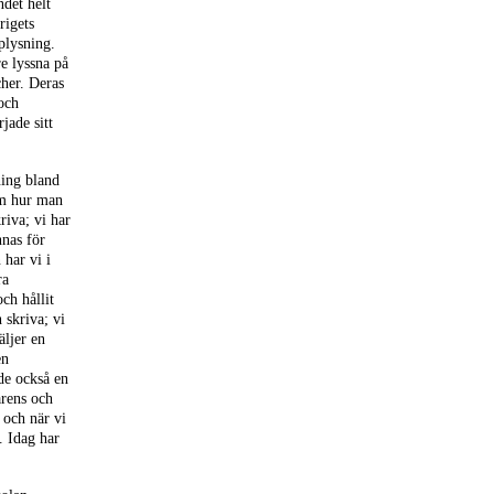
ndet helt
rigets
plysning.
re lyssna på
cher. Deras
 och
jade sitt
ning bland
om hur man
riva; vi har
nnas för
 har vi i
ra
och hållit
 skriva; vi
äljer en
en
 de också en
arens och
 och när vi
. Idag har