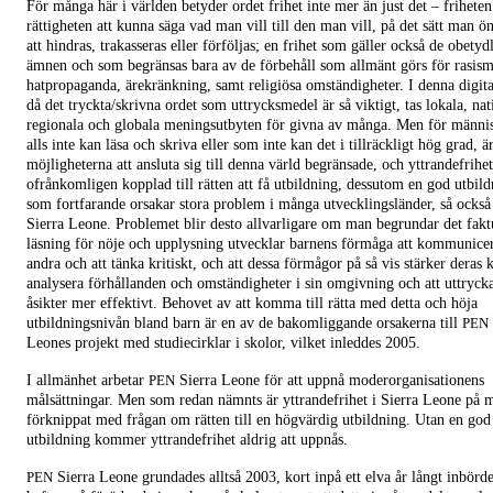
För många här i världen betyder ordet frihet inte mer än just det – friheten
rättigheten att kunna säga vad man vill till den man vill, på det sätt man ön
att hindras, trakasseras eller förföljas; en frihet som gäller också de obetyd
ämnen och som begränsas bara av de förbehåll som allmänt görs för rasis
hatpropaganda, ärekränkning, samt religiösa omständigheter. I denna digita
då det tryckta/skrivna ordet som uttrycksmedel är så viktigt, tas lokala, nat
regionala och globala meningsutbyten för givna av många. Men för männi
alls inte kan läsa och skriva eller som inte kan det i tillräckligt hög grad, ä
möjligheterna att ansluta sig till denna värld begränsade, och yttrandefrihet
ofrånkomligen kopplad till rätten att få utbildning, dessutom en god utbild
som fortfarande orsakar stora problem i många utvecklingsländer, så också 
Sierra Leone. Problemet blir desto allvarligare om man begrundar det fakt
läsning för nöje och upplysning utvecklar barnens förmåga att kommunic
andra och att tänka kritiskt, och att dessa förmågor på så vis stärker deras k
analysera förhållanden och omständigheter i sin omgivning och att uttrycka
åsikter mer effektivt. Behovet av att komma till rätta med detta och höja
utbildningsnivån bland barn är en av de bakomliggande orsakerna till
PEN
Leones projekt med studiecirklar i skolor, vilket inleddes 2005.
I allmänhet arbetar
Sierra Leone för att uppnå moderorganisationens
PEN
målsättningar. Men som redan nämnts är yttrandefrihet i Sierra Leone på m
förknippat med frågan om rätten till en högvärdig utbildning. Utan en god
utbildning kommer yttrandefrihet aldrig att uppnås.
Sierra Leone grundades alltså 2003, kort inpå ett elva år långt inbörd
PEN