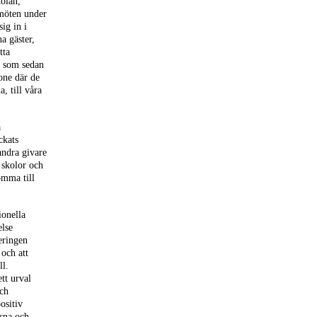
kolan,
smöten under
sig in i
na gäster,
tta
s, som sedan
one där de
, till våra
a
ckats
ndra givare
a skolor och
komma till
ionella
else
eringen
och att
ll.
tt urval
och
ositiv
ssna och