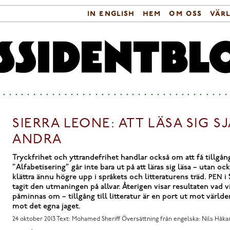
in english
hem
om oss
vär
Sökformulär
Huvudmeny
SIERRA LEONE: ATT LÄSA SIG S
ANDRA
Tryckfrihet och yttrandefrihet handlar också om att få tillgång 
”Alfabetisering” går inte bara ut på att läras sig läsa – utan o
klättra ännu högre upp i språkets och litteraturens träd.
i 
PEN
tagit den utmaningen på allvar. Återigen visar resultaten vad v
påminnas om – tillgång till litteratur är en port ut mot värld
mot det egna jaget.
24 oktober 2013
Text: Mohamed Sheriff Översättning från engelska: Nils Håk