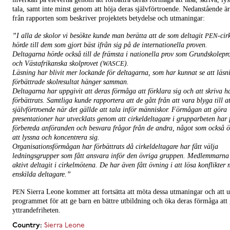
tala, samt inte minst genom att höja deras självförtroende. Nedanstående är
från rapporten som beskriver projektets betydelse och utmaningar:
”I alla de skolor vi besökte kunde man berätta att de som deltagit
-cir
PEN
hörde till dem som gjort bäst ifrån sig på de internationella proven.
Deltagarna hörde också till de främsta i nationella prov som Grundskolepro
och Västafrikanska skolprovet (
).
WASCE
Läsning har blivit mer lockande för deltagarna, som har kunnat se att läsn
förbättrade skolresultat hänger samman.
Deltagarna har uppgivit att deras förmåga att förklara sig och att skriva h
förbättrats. Samtliga kunde rapportera att de gått från att vara blyga till a
självförtroende när det gällde att tala inför människor. Förmågan att göra
presentationer har utvecklats genom att cirkeldeltagare i grupparbeten har 
förbereda anföranden och besvara frågor från de andra, något som också ö
att lyssna och koncentrera sig.
Organisationsförmågan har förbättrats då cirkeldeltagare har fått välja
ledningsgrupper som fått ansvara inför den övriga gruppen. Medlemmarna
aktivt deltagit i cirkelmötena. De har även fått övning i att lösa konflikter
enskilda deltagare.”
Sierra Leone kommer att fortsätta att möta dessa utmaningar och att 
PEN
programmet för att ge barn en bättre utbildning och öka deras förmåga att
yttrandefriheten.
Country:
Sierra Leone