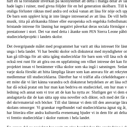
haft en så förödande inverkan på skolsystemet att detta i många delar av la
hade lagts i ruiner, med givna följder för en hel generation skolbarn. Till k
otaliga förluster räknas med andra ord också vanan att läsa för nöje och up
De barn som upplevt krig är inte längre intresserad av att läsa. De vill hell
musik, titta på afrikanska filmer eller europeiska och engelska fotbollsmat
bristande intresse för läsning har negativt påverkat deras sociala förmågor
prestationer i stort. Det var med detta i åtanke som
Sierra Leone påbör
PEN
studiecirkelprojekt i landets skolor.
Det övergripande målet med programmet har varit att öka intresset för läs
unga i hela landet. Vi har besökt skolor och diskuterat med myndigheter 
kan gå tillväga för att sätta igång studiecirklar för barn som vill läsa och sk
också rest runt för att göra oss en uppfattning om vilket intresse det kan fi
projektet innan vi bestämmer vilka skolor som ska ingå i satsningen. Sedan
varje skola försökt att hitta lämpliga lärare som kan ansvara för att rekryte
medlemmar till studiecirklarna. Därefter har vi träffat alla cirkeldeltagare 
ett möte där vi lärt känna varandra och diskuterat betydelsen av att läsa och
har då också pratat om hur man kan bedriva en studiecirkel, om hur man v
ledning och annat som vi tror att de kan ha nytta av. Slutligen ger vi dem 
anslagstavla där de kan sätta upp sina noveller och dikter, och med det får
del skrivmaterial och böcker. Till slut lämnar vi dem till den ansvarige lär
skolans omsorger. Vi granskar regelbundet vad studiecirklarna ägnat sig åt,
har litterära eller andra kulturella evenemang bjuder vi in dem för att delta
vi femtio studiecirklar i skolor runtom i hela landet.