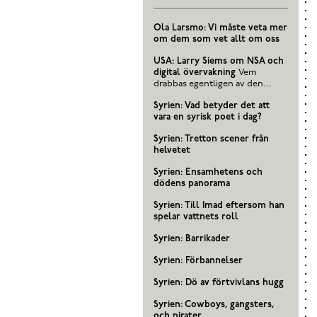
Ola Larsmo: Vi måste veta mer
om dem som vet allt om oss
USA: Larry Siems om NSA och
digital övervakning
Vem
drabbas egentligen av den...
Syrien: Vad betyder det att
vara en syrisk poet i dag?
Syrien: Tretton scener från
helvetet
Syrien: Ensamhetens och
dödens panorama
Syrien: Till Imad eftersom han
spelar vattnets roll
Syrien: Barrikader
Syrien: Förbannelser
Syrien: Dö av förtvivlans hugg
Syrien: Cowboys, gangsters,
och pirater