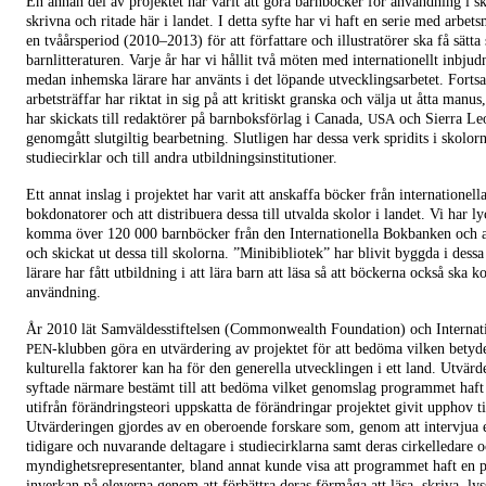
En annan del av projektet har varit att göra barnböcker för användning i s
skrivna och ritade här i landet. I detta syfte har vi haft en serie med arbet
en tvåårsperiod (2010–2013) för att författare och illustratörer ska få sätta 
barnlitteraturen. Varje år har vi hållit två möten med internationellt inbjud
medan inhemska lärare har använts i det löpande utvecklingsarbetet. Fortsa
arbetsträffar har riktat in sig på att kritiskt granska och välja ut åtta manu
har skickats till redaktörer på barnboksförlag i Canada,
och Sierra Le
USA
genomgått slutgiltig bearbetning. Slutligen har dessa verk spridits i skolorna
studiecirklar och till andra utbildningsinstitutioner.
Ett annat inslag i projektet har varit att anskaffa böcker från internationell
bokdonatorer och att distribuera dessa till utvalda skolor i landet. Vi har ly
komma över 120 000 barnböcker från den Internationella Bokbanken och a
och skickat ut dessa till skolorna. ”Minibibliotek” har blivit byggda i dess
lärare har fått utbildning i att lära barn att läsa så att böckerna också ska 
användning.
År 2010 lät Samväldesstiftelsen (Commonwealth Foundation) och Internat
-klubben göra en utvärdering av projektet för att bedöma vilken betyd
PEN
kulturella faktorer kan ha för den generella utvecklingen i ett land. Utvärd
syftade närmare bestämt till att bedöma vilket genomslag programmet haft 
utifrån förändringsteori uppskatta de förändringar projektet givit upphov ti
Utvärderingen gjordes av en oberoende forskare som, genom att intervjua e
tidigare och nuvarande deltagare i studiecirklarna samt deras cirkelledare 
myndighetsrepresentanter, bland annat kunde visa att programmet haft en p
inverkan på eleverna genom att förbättra deras förmåga att läsa, skriva, ly