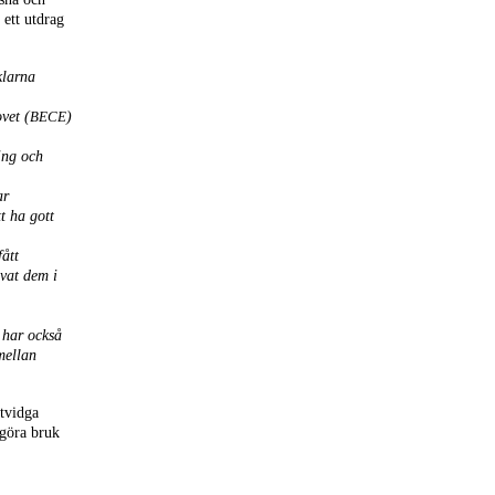
 ett utdrag
klarna
vet (
)
BECE
ing och
ar
tt ha gott
fått
vat dem i
 har också
 mellan
utvidga
 göra bruk