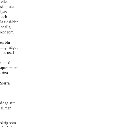
 eller
skar, utan
ligaste
m och
la tidsålder
ionella,
skor som
r
en blir
ning, något
hos oss i
um att
era med
apacitet att
 sina
Sierra
ånga sätt
 allmän
eskrig som