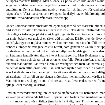
de tappra männens tillflykt. Man bildade sig på så vis en bild av den okuvl
krigaren, soldaten som på sitt eget livs bekostnad red till de svagas och sk
undsättning. Detta smärtsamma uppbrott som förr skrämt byn förvandlades 
något ärbart. Våra martyrer, som tvingats i landsflykt av en blodtörstig pol
diktatur, förvandlades till vårt stora frihetshopp.
Under kolonisationens smärtsamma epok skapades så den starkaste bilden a
bild som vi för alltid kommer att bära med oss. Inkräktaren infiltrerade vå
mänskliga värderingar på det mest högtidliga vis fick vi lära oss att om vi
tyranniet bakom oss gick vi en säker död till mötes. Därför blev det livsvik
landsflyktingen att utplåna minnet av skammen som man utstått. Till och 
fiendens lumpenhet tvingade oss till reträtt, som general de Gaulle fick upp
Storbritannien, var det viktigt att inte utnyttja värdlandets gästfrihet – den
smärtsamma landsflykten skulle inte skänka någon ro. Man förskansar sig, 
genom nätterna och väntar på att tyrannen ska falla. Först därefter, med hj
friheten man vunnit, kan resan återfå sin värdighet och man kan närma sig
på det vis man alltid drömt om, lika stolt som hjälten som rider in i solne
är också då det nya hemlandet går från att vara ett simpelt skydd mot dålig
erfarenheter till att bli en storslagen mötesplats mellan stolta och värdiga i
Man träder ur det skuggliv som fick oss att tro att livet endast var en fruk
djungel eller ständig katastrof.
I exilen förbereder man sig inte endast på att återvända till hemlandet, ma
sig även på att återvända till livet. I fjärran land förtärs man nämligen av
till sitt moderland, vår själsliga jämvikt är i ständig fara. Trots den milda 