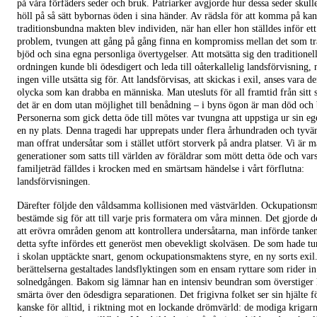
på våra förfäders seder och bruk. Patriarker avgjorde hur dessa seder skull
höll på så sätt bybornas öden i sina händer. Av rädsla för att komma på ka
traditionsbundna makten blev individen, när han eller hon ställdes inför ett
problem, tvungen att gång på gång finna en kompromiss mellan det som tr
bjöd och sina egna personliga övertygelser. Att motsätta sig den traditionel
ordningen kunde bli ödesdigert och leda till oåterkallelig landsförvisning,
ingen ville utsätta sig för. Att landsförvisas, att skickas i exil, anses vara de
olycka som kan drabba en människa. Man utesluts för all framtid från sitt 
det är en dom utan möjlighet till benådning – i byns ögon är man död och
Personerna som gick detta öde till mötes var tvungna att uppstiga ur sin eg
en ny plats. Denna tragedi har upprepats under flera århundraden och tyvärr l
man offrat undersåtar som i stället utfört storverk på andra platser. Vi är 
generationer som satts till världen av föräldrar som mött detta öde och var
familjeträd fälldes i krocken med en smärtsam händelse i vårt förflutna:
landsförvisningen.
Därefter följde den våldsamma kollisionen med västvärlden. Ockupations
bestämde sig för att till varje pris formatera om våra minnen. Det gjorde d
att erövra områden genom att kontrollera undersåtarna, man införde tankens
detta syfte infördes ett generöst men obevekligt skolväsen. De som hade tur
i skolan upptäckte snart, genom ockupationsmaktens styre, en ny sorts exil.
berättelserna gestaltades landsflyktingen som en ensam ryttare som rider in
solnedgången. Bakom sig lämnar han en intensiv beundran som överstiger
smärta över den ödesdigra separationen. Det frigivna folket ser sin hjälte f
kanske för alltid, i riktning mot en lockande drömvärld: de modiga krigar