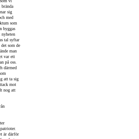
 som vi
h brända
nar sig
 och med
faktum som
an byggas
t nyheten
s tal syftar
a det som de
rkände man
t var ett
an på oss.
och därmed
 som
 att ta sig
attack mot
t nog att
rån
ter
patrioter.
t är därför