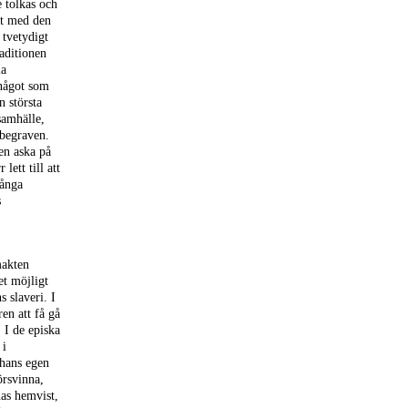
e tolkas och
nt med den
 tvetydigt
aditionen
la
 något som
n största
samhälle,
 begraven.
en aska på
ett till att
många
s
makten
et möjligt
 slaveri. I
en att få gå
 I de episka
 i
 hans egen
örsvinna,
nas hemvist,