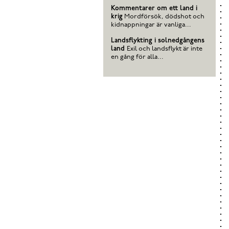
Kommentarer om ett land i
krig
Mordförsök, dödshot och
kidnappningar är vanliga...
Landsflykting i solnedgångens
land
Exil och landsflykt är inte
en gång för alla...