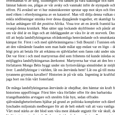
övermannas vi av sorg, tillintetgörs vid tanken på våra släktingar och barn
lämnat bakom oss, plågas av vår avsky och vanmakt inför de stympade oc
offren. På avstånd ser vi hur människorester sprutar upp mot skyn och före
med röken i efterdyningarna av en katastrof. Man vill dölja denna vulkan
enkla nödlösningar sminka över dessa djupgående tragedier, ett skamligt 
lockar anhängare till det
positiva
Afrika. Vissa tror att en ärorik framtid k
ovanpå denna krutdurk. Man sätter upp lockande skyltfönster och påstår at
om vår död är en lögn och att ödeläggandet av våra liv är ett storverk. Dera
till att hejda landsflyktingarnas ofrånkomliga hemvändande och smutskast
kämpat för. Först i och med självbränningarna i Sidi Bouzid i Tunisien e
att den välmående fasaden som man hade målat upp endast var en lögn – de
högt pris att betala för att erkänna en självklarhet som fanns rakt under näs
Det var först i och med martyrernas död som frihetens tid kunde inledas 
möjliggöra landsflyktingarnas återkomst. Martyrerna har visat att den bro
författaren Mongo Bétis byggt under sin fyrtiotvååriga sömnlöshet är möjlig
över. Landsflyktingar i världen, låt oss återvända hem! Låt oss gå till mot
tyrannens grymma kavalleri! Historien är på vår sida. Ingenting är kraftfull
jaga bort oss från vårt fosterland.
De många landsflyktingarnas återvändo är ohejdbar, den hämtar sin kraft f
historiens uppoffringar. Först blev våra förfäder offer för den barbariska
triangelhandelns arvtagare och uteslöts från byn, sedan offrades
självständighetsrörelsens hjältar på grund av politiska komplotter och däref
lynchades miljontals medborgare för att de helt enkelt valt att vara vanliga 
Vårt mod stärks av det blod som våra mest älskade utgjutit för vår skull, de