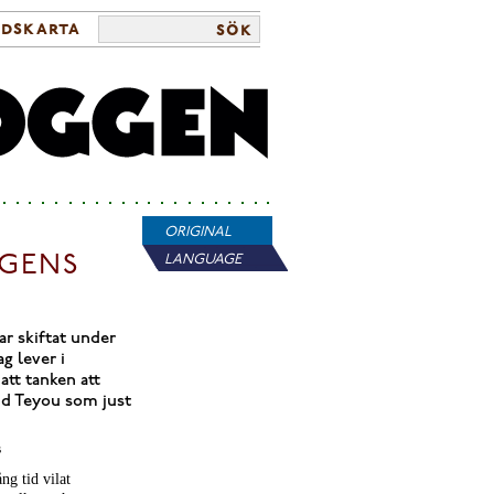
ldskarta
sök
ORIGINAL
NGENS
LANGUAGE
ar skiftat under
g lever i
tt tanken att
and Teyou som just
s
ng tid vilat