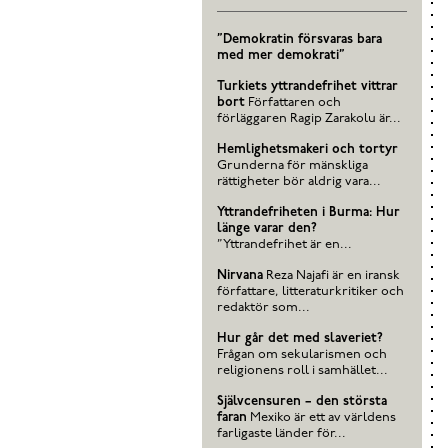
”Demokratin försvaras bara
med mer demokrati”
Turkiets yttrandefrihet vittrar
bort
Författaren och
förläggaren Ragip Zarakolu är...
Hemlighetsmakeri och tortyr
Grunderna för mänskliga
rättigheter bör aldrig vara...
Yttrandefriheten i Burma: Hur
länge varar den?
”Yttrandefrihet är en...
Nirvana
Reza Najafi är en iransk
författare, litteraturkritiker och
redaktör som...
Hur går det med slaveriet?
Frågan om sekularismen och
religionens roll i samhället...
Självcensuren – den största
faran
Mexiko är ett av världens
farligaste länder för...