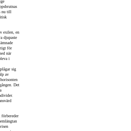
ige
eppsbrutnas
nu till
itisk
v exilen, en
ra djupaste
 lämnade
tigt för
med när
leva i
plågar sig
älp av
 horisonten
dgången. Det
a
ndivider.
tansvärd
n förbereder
 hemlängtan
brisen