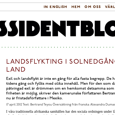
in english
hem
om oss
vär
Sökformulär
Huvudmeny
LANDSFLYKTING I SOLNEDGÅ
LAND
Exil och landsflykt är inte en gång för alla fasta begrepp. De h
tidens gång och fyllts med olika innehåll. Men för den som da
påtvingad exil är drömmen om en hemkomst detsamma som a
friheten är möjlig, skriver den kamerunske författaren Bertr
nu är fristadsförfattare i Mexiko.
17 april 2012
Text: Bertrand Teyou Översättning från franska: Alexandra Duma
I våra traditionella afrikanska samhällen har den sociala ordningen under lå