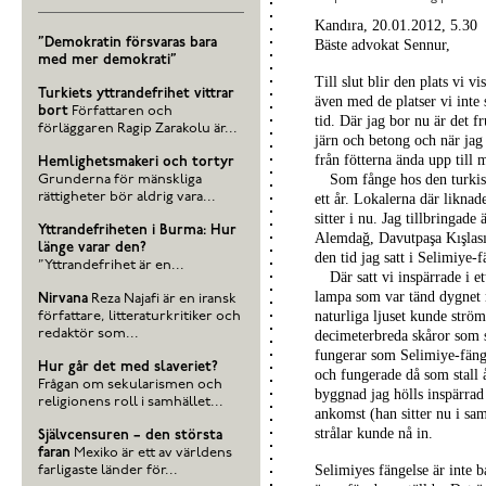
Kandıra, 20.01.2012, 5.30
”Demokratin försvaras bara
Bäste advokat Sennur,
med mer demokrati”
Till slut blir den plats vi v
Turkiets yttrandefrihet vittrar
även med de platser vi inte 
bort
Författaren och
tid. Där jag bor nu är det f
förläggaren Ragip Zarakolu är...
järn och betong och när jag 
från fötterna ända upp till 
Hemlighetsmakeri och tortyr
Som fånge hos den turkis
Grunderna för mänskliga
rättigheter bör aldrig vara...
ett år. Lokalerna där likna
sitter i nu. Jag tillbringad
Yttrandefriheten i Burma: Hur
Alemdağ, Davutpaşa Kışlası 
länge varar den?
den tid jag satt i Selimiye-f
”Yttrandefrihet är en...
Där satt vi inspärrade i 
lampa som var tänd dygnet r
Nirvana
Reza Najafi är en iransk
naturliga ljuset kunde strö
författare, litteraturkritiker och
redaktör som...
decimeterbreda skåror som s
fungerar som Selimiye-fänge
Hur går det med slaveriet?
och fungerade då som stall 
Frågan om sekularismen och
byggnad jag hölls inspärra
religionens roll i samhället...
ankomst (han sitter nu i sam
strålar kunde nå in.
Självcensuren – den största
faran
Mexiko är ett av världens
Selimiyes fängelse är inte b
farligaste länder för...