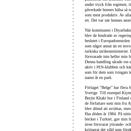
under tryck från regimen, t
påverkade hennes hälsa så ne
som mest produktiv. Av alla
ett. Det var när hennes ans
När kommunen i Diyarbakir 
blev de hindrade av regerin
beslutet i Europadomstolen 
som något annat än en terrori
turkiska utrikesministeriet
försvarade inte heller min fr
Denna handling sårade oss 
aktiv i
-klubben och käm
PEN
som för dem som tvingats le
namn åt en park.
Förlaget ”Belge” har flera fö
Sverige. Till exempel Kiym
Berjin Khaki bor i Finland
de författare som min fru 
blev dömd att avrättas, men
Has döden år 1984. På nitti
böcker i Turkiet, gav min f
även försvarat yttrande- oc
kritiserat det våld som för