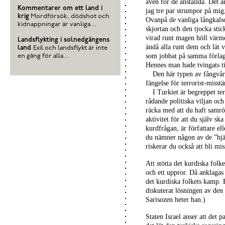
även för de anställda. Det ä
Kommentarer om ett land i
jag tre par strumpor på mig;
krig
Mordförsök, dödshot och
Ovanpå de vanliga långkalson
kidnappningar är vanliga...
skjortan och den tjocka stic
virad runt magen höll värm
Landsflykting i solnedgångens
ändå alla runt dem och lät 
land
Exil och landsflykt är inte
som jobbat på samma förlag 
en gång för alla...
Hennes man hade tvingats til
Den här typen av fångvård
fängelse för terrorist-misstä
I Turkiet är begreppet te
rådande politiska viljan oc
räcka med att du haft samrör
aktivitet för att du själv sk
kurdfrågan, är författare ell
du nämner någon av de ”hjäl
riskerar du också att bli mis
Att stötta det kurdiska folk
och ett uppror. Då anklagas 
det kurdiska folkets kamp. E
diskuterat lösningen av den 
Sarisozen heter han.)
Staten Israel anser att det p