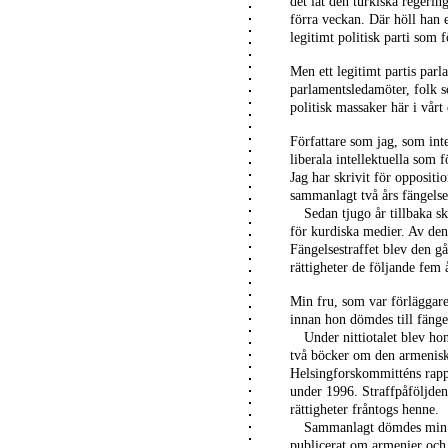
det lät den turkiska regerin
förra veckan. Där höll han e
legitimt politisk parti som f
Men ett legitimt partis par
parlamentsledamöter, folk so
politisk massaker här i vårt 
Författare som jag, som inte
liberala intellektuella som f
Jag har skrivit för oppositi
sammanlagt två års fängelse
Sedan tjugo år tillbaka s
för kurdiska medier. Av den
Fängelsestraffet blev den g
rättigheter de följande fem 
Min fru, som var förläggare,
innan hon dömdes till fänge
Under nittiotalet blev ho
två böcker om den armeniska
Helsingforskommitténs rapp
under 1996. Straffpåföljden
rättigheter fråntogs henne.
Sammanlagt dömdes min fr
publicerat om armenier och 