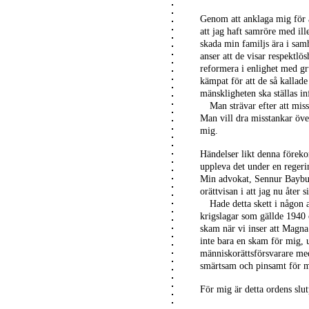
Genom att anklaga mig för a
att jag haft samröre med ill
skada min familjs ära i sam
anser att de visar respektlö
reformera i enlighet med gr
kämpat för att de så kalla
mänskligheten ska ställas inf
Man strävar efter att mis
Man vill dra misstankar öve
mig.
Händelser likt denna förekom
uppleva det under en regeri
Min advokat, Sennur Baybuğ
orättvisan i att jag nu åter s
Hade detta skett i någon a
krigslagar som gällde 1940 
skam när vi inser att Magna 
inte bara en skam för mig, u
människorättsförsvarare med 
smärtsam och pinsamt för m
För mig är detta ordens slu