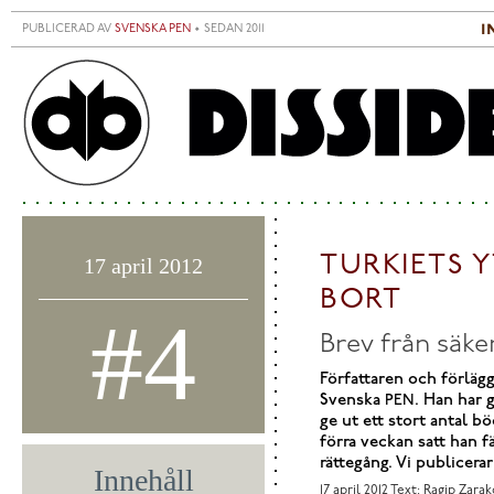
Hoppa till huvudinnehåll
i
PUBLICERAD AV
SVENSKA PEN
• SEDAN 2011
S
H
TURKIETS 
17 april 2012
BORT
#4
Brev från säke
Författaren och förläg
Svenska
. Han har 
PEN
ge ut ett stort antal b
förra veckan satt han f
rättegång. Vi publicerar
Innehåll
17 april 2012
Text: Ragip Zarak