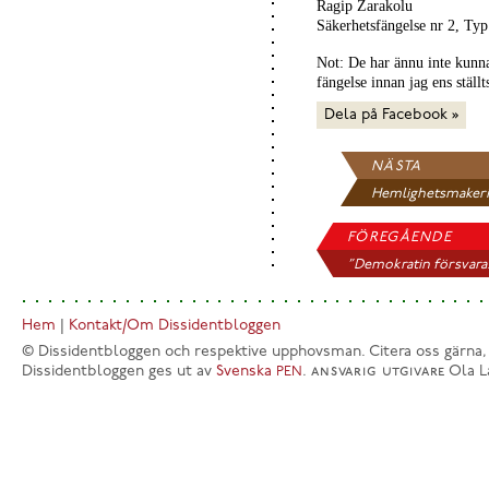
Ragip Zarakolu
Säkerhetsfängelse nr 2, Typ
Not: De har ännu inte kunnat 
fängelse innan jag ens ställt
Dela på Facebook »
NÄSTA
Hemlighetsmakeri
och...
FÖREGÅENDE
”Demokratin försvara.
Hem
|
Kontakt/Om Dissidentbloggen
© Dissidentbloggen och respektive upphovsman. Citera oss gärna,
Dissidentbloggen ges ut av
Svenska
.
ansvarig utgivare
Ola L
PEN