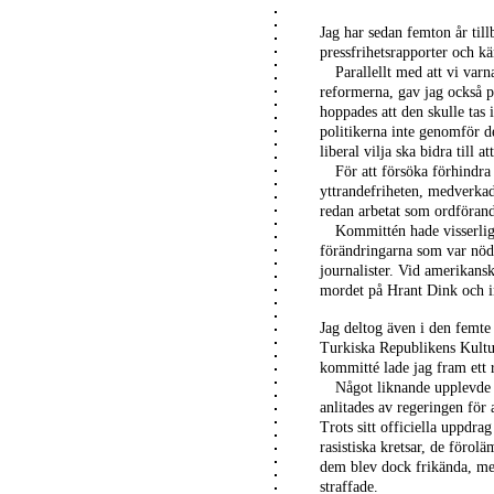
Jag har sedan femton år til
pressfrihetsrapporter och kä
Parallellt med att vi var
reformerna, gav jag också p
hoppades att den skulle ta
politikerna inte genomför d
liberal vilja ska bidra till 
För att försöka förhindra
yttrandefriheten, medverka
redan arbetat som ordförand
Kommittén hade visserlig
förändringarna som var nödv
journalister. Vid amerikans
mordet på Hrant Dink och i
Jag deltog även i den femte
Turkiska Republikens Kultu
kommitté lade jag fram ett r
Något liknande upplevde
anlitades av regeringen för 
Trots sitt officiella uppdrag 
rasistiska kretsar, de föro
dem blev dock frikända, me
straffade.