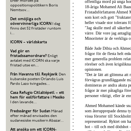
Efter mordet på
offentliga mord på unga hom
oppositionspolitikern Boris
18-åriga Mohamed Ali Baash
Nemtsov...
Fristadsförfattaren Ahmed 
som kort och gott ”fruktan
Det omöjliga och
heller visade stor tolerans 
oövervinnerliga ICORN
I dag
”Jag skulle med all säkerhet
finns det 52 fristäder runtom
värre. Där vore jag antaglig
i...
Minoriteter är de verkliga o
ICORN – världskarta
Både Jude Dibia och Ahmed 
Vad gör en
frågor för de flesta helt en
fristadssamordnare?
Enligt
mer generella problem relate
avtalet med ICORN ska varje
rörelser och även krigslikna
fristad utse en...
opinionen.
Från Havanna till Reykjavik
Den
”Det är lätt att glömma att
kubanske poeten Orlando Luis
förvägras grundläggande män
Pardo Lazo tvingades...
domineras av andra akuta pr
frågor är mer påtagliga före
Casa Refugio Citlaltépetl – ett
personer viktigt, eller är en
hem för exilförfattare i Mexiko
I den levande...
Ahmed Mohamed kände snabbt
som återupprepade denna typ
Fredssånger för Sudan
Månad
efter månad envisades den
vissa förorter till Stockhol
sudanesiske musikern Abazar...
representerad. Ryktet om ha
hot – till och med dödshot –
Att ansöka om ett ICORN-