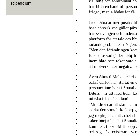
ställning och förespråkat hb
stipendium
han hitta en handfull perso
frågan, men alldeles för få
Jude Dibia är mer positiv til
hans nätverk vad gäller påve
han skriva igen och undersö
plattform för att tala om hb
rådande problemen i Nigeria 
”Men den förändringen komm
förståelse vad gäller hbtq-
inom hbtq som råkar vara ni
att motverka den negativa b
Även Ahmed Mohamed efterfr
också därför han startat en
personer inte bara i Somali
Dibias – är att med tiden k
minska i hans hemland.
”Min dröm är att starta en i
stärka den somaliska hbtq-g
jag möjligheten att arbeta f
saker börjar hända i Somal
kommer att ske. Mitt hopp ä
och säga: ’vi existerar – vå