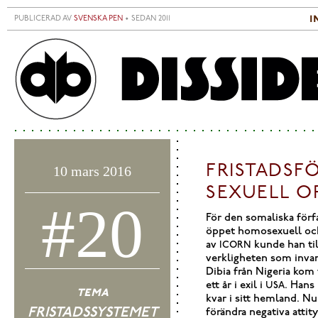
Hoppa till huvudinnehåll
i
PUBLICERAD AV
SVENSKA PEN
• SEDAN 2011
S
H
FRISTADSF
10 mars 2016
SEXUELL O
#20
För den somaliska förf
öppet homosexuell och
av
kunde han till
ICORN
verkligheten som invand
Dibia från Nigeria kom 
ett år i exil i
. Hans
USA
tema
kvar i sitt hemland. Nu
FRISTADSSYSTEMET
förändra negativa atti