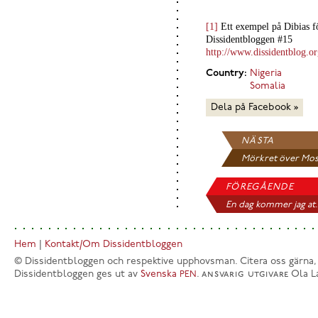
[1]
Ett exempel på Dibias fö
Dissidentbloggen #15
http://www.dissidentblog.org
Country:
Nigeria
Somalia
Dela på Facebook »
NÄSTA
Mörkret över Mosu
FÖREGÅENDE
En dag kommer jag at.
Hem
|
Kontakt/Om Dissidentbloggen
© Dissidentbloggen och respektive upphovsman. Citera oss gärna,
Dissidentbloggen ges ut av
Svenska
.
ansvarig utgivare
Ola L
PEN