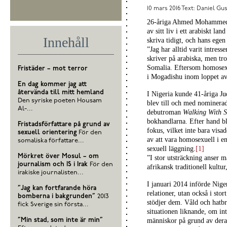
10 mars 2016
Text: Daniel Gu
26-åriga Ahmed Mohammed är 
av sitt liv i ett arabiskt l
Innehåll
skriva tidigt, och hans egen
”Jag har alltid varit intress
skriver på arabiska, men tr
Somalia. Eftersom homosexu
Fristäder – mot terror
i Mogadishu inom loppet av 
En dag kommer jag att
återvända till mitt hemland
I Nigeria kunde 41-åriga Jud
Den syriske poeten Housam
blev till och med nominerad 
Al-...
debutroman
Walking With 
bokhandlarna. Efter hand bl
Fristadsförfattare på grund av
fokus, vilket inte bara visa
sexuell orientering
För den
av att vara homosexuell i en
somaliska författare...
sexuell läggning.
[1]
Mörkret över Mosul – om
”I stor utsträckning anser 
journalism och IS i Irak
För den
afrikansk traditionell kultur
irakiske journalisten...
I januari 2014 införde Nige
”Jag kan fortfarande höra
relationer, utan också i sto
bomberna i bakgrunden”
2013
stödjer dem. Våld och hatbr
fick Sverige sin första...
situationen liknande, om in
”Min stad, som inte är min”
människor på grund av deras