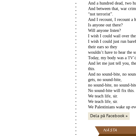
And a hundred dead, two hu
And between that, war crime
“not terrorist”.
And I recount, I recount a 
Is anyone out there?
Will anyone listen?
I wish I could wail over the
I wish I could just run bar
their ears so they
wouldn’t have to hear the so
Today, my body was a
’
TV
And let me just tell you, t
this.
And no sound-bite, no soun
gets, no sound-bite,
no sound-bite, no sound-bite
No sound-bite will fix this.
We teach life, sir.
We teach life, sir.
We Palestinians wake up ever
Dela på Facebook »
NÄSTA