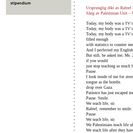
stipendium
Ursprunglig dikt av Rafeef 
Sång av Palestinian Unit – W
Today, my body was a
’
TV
Today, my body was a
’
TV
Today, my body was a
’
TV
filled enough
with statistics to counter m
And I perfected my Englis
But still, he asked me, Ms.
if you would
just stop teaching so much 
Pause.
I look inside of me for stren
tongue as the bombs
drop over Gaza.
Patience has just escaped m
Pause. Smile.
We teach life, sir.
Rafeef, remember to smile.
Pause.
We teach life, sir.
We Palestinians teach life a
We teach life after they have