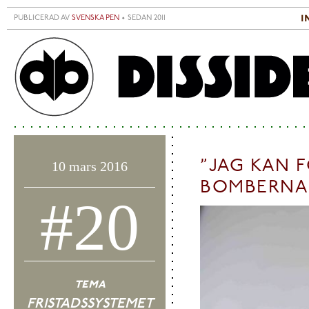
Hoppa till huvudinnehåll
i
PUBLICERAD AV
SVENSKA PEN
• SEDAN 2011
S
H
”JAG KAN 
10 mars 2016
BOMBERNA 
#20
tema
FRISTADSSYSTEMET