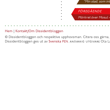
”Min stad, som int
FÖREGÅENDE
Mörkret över Mosul –
Hem
|
Kontakt/Om Dissidentbloggen
© Dissidentbloggen och respektive upphovsman. Citera oss gärna,
Dissidentbloggen ges ut av
Svenska
.
ansvarig utgivare
Ola L
PEN