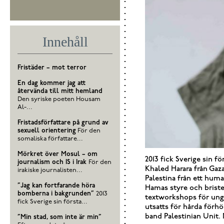
Innehåll
Fristäder – mot terror
En dag kommer jag att
återvända till mitt hemland
Den syriske poeten Housam
Al-...
Fristadsförfattare på grund av
sexuell orientering
För den
somaliska författare...
Mörkret över Mosul – om
2013 fick Sverige sin f
journalism och IS i Irak
För den
Khaled Harara från Gaza.
irakiske journalisten...
Palestina från ett huma
”Jag kan fortfarande höra
Hamas styre och briste
bomberna i bakgrunden”
2013
textworkshops för ungd
fick Sverige sin första...
utsatts för hårda förhö
band Palestinian Unit. 
”Min stad, som inte är min”