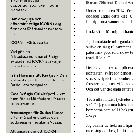
Efter mordet på
10 mars 2016
Text: Khaled Ha
oppositionspolitikern Boris
Nemtsov...
Under sommaren 2014 förde
dödades under detta krig. U
Det omöjliga och
familj, mina vänner och all
oövervinnerliga ICORN
I dag
finns det 52 fristäder runtom
Enda sättet för mig att hante
i...
Jag kontaktade mitt gamla ba
ICORN – världskarta
skriva en sång tillsammans. 
Vad gör en
palestinsk poet som skrev 
fristadssamordnare?
Enligt
teach life, sir”.
avtalet med ICORN ska varje
fristad utse en...
Det blev en mer komplicerad 
kontakten, svårt för bandet at
Från Havanna till Reykjavik
Den
störas av ljudet av bomberna.
kubanske poeten Orlando Luis
frustrerande, men vi kände at
Pardo Lazo tvingades...
Och det var det enda sättet at
Casa Refugio Citlaltépetl – ett
hem för exilförfattare i Mexiko
Trots alla hinder, lyckades 
I den levande...
sir” får jag samma känsla s
bomberna som föll i bakgr
Fredssånger för Sudan
Månad
Skype.
efter månad envisades den
sudanesiske musikern Abazar...
Jag önskar av hela mitt hjär
mer sång om krig i mitt lan
Att ansöka om ett ICORN-