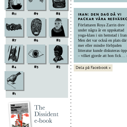
#11
#9
#8
iran: den dag då vi
packar våra resväsk
Författaren Roya Zarrin drev
under några år en uppskattad
yoga-klass i sin hemstad i Iran
#7
#6
#5
Men det var också en plats där
mer eller mindre förbjuden
litteratur kunde diskuteras öpp
– vilket gjorde att hon fick
…
#4
#3
#2
Dela på Facebook »
#1