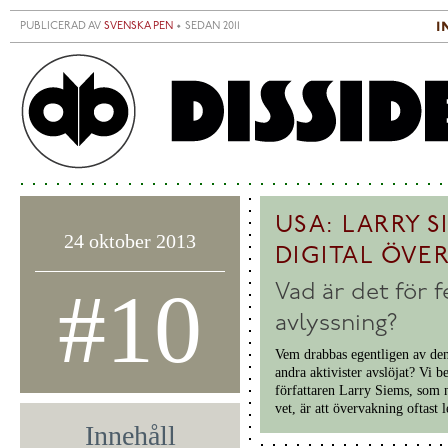
Hoppa till huvudinnehåll
i
PUBLICERAD AV
SVENSKA PEN
• SEDAN 2011
S
H
USA: LARRY 
24 oktober 2013
DIGITAL ÖVE
#10
Vad är det för fe
avlyssning?
Vem drabbas egentligen av d
andra aktivister avslöjat? Vi 
författaren Larry Siems, som 
vet, är att övervakning oftast l
Innehåll