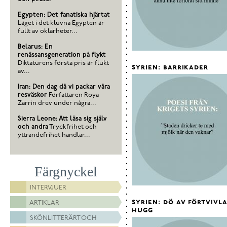
Egypten: Det fanatiska hjärtat
Läget i det kluvna Egypten är
fullt av oklarheter...
Belarus: En
renässansgeneration på flykt
Diktaturens första pris är flukt
syrien: barrikader
av...
Iran: Den dag då vi packar våra
resväskor
Författaren Roya
Zarrin drev under några...
Sierra Leone: Att läsa sig själv
och andra
Tryckfrihet och
yttrandefrihet handlar...
Färgnyckel
INTERVJUER
syrien: dö av förtvivl
ARTIKLAR
hugg
SKÖNLITTERÄRT OCH