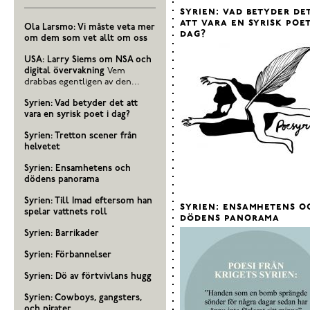
syrien: vad betyder de
att vara en syrisk poet
Ola Larsmo: Vi måste veta mer
dag?
om dem som vet allt om oss
USA: Larry Siems om NSA och
digital övervakning
Vem
drabbas egentligen av den...
Syrien: Vad betyder det att
vara en syrisk poet i dag?
Syrien: Tretton scener från
helvetet
Syrien: Ensamhetens och
dödens panorama
Syrien: Till Imad eftersom han
syrien: ensamhetens o
spelar vattnets roll
dödens panorama
Syrien: Barrikader
Syrien: Förbannelser
Syrien: Dö av förtvivlans hugg
Syrien: Cowboys, gangsters,
och pirater