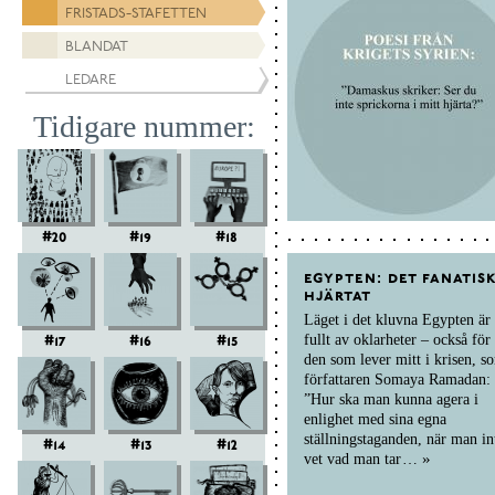
DIKTER
FRISTADS-STAFETTEN
BLANDAT
LEDARE
Tidigare nummer
#20
#19
#18
egypten: det fanatis
hjärtat
Läget i det kluvna Egypten är
fullt av oklarheter – också för
#17
#16
#15
den som lever mitt i krisen, s
författaren Somaya Ramadan:
”Hur ska man kunna agera i
enlighet med sina egna
ställningstaganden, när man in
#14
#13
#12
vet vad man tar
…